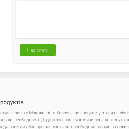
Надіслати
продуктів
а магазинів у Миколаєві та Херсоні, що спеціалізуються на різн
х першої необхідності. Додатково, наші магазини оснащені внутр
анда завжди дбає про наявність всіх необхідних товарів на поли