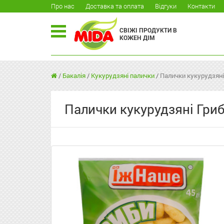
Про нас
Доставка та оплата
Відгуки
Контакти
СВІЖІ ПРОДУКТИ В
КОЖЕН ДІМ
/
Бакалія
/
Кукурудзяні палички
/
Палички кукурудзяні
Палички кукурудзяні Гри