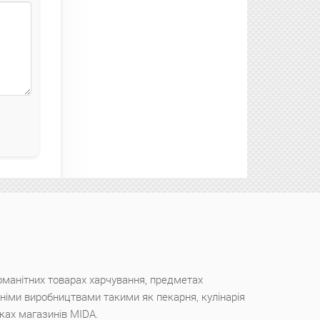
оманітних товарах харчування, предметах
ішніми виробництвами такими як пекарня, кулінарія
чках магазинів MIDA.