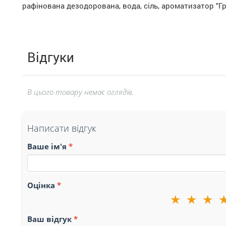
рафінована дезодорована, вода, сіль, ароматизатор "Г
Відгуки
В цього товару немає оглядів.
Написати відгук
Ваше ім'я
Оцінка
★
★
★
Ваш відгук