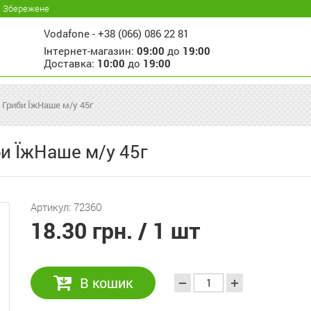
Збережене
Vodafone -
+38 (066) 086 22 81
Інтернет-магазин:
09:00
до
19:00
Доставка:
10:00
до
19:00
 Гриби ЇжНаше м/у 45г
би ЇжНаше м/у 45г
Артикул: 72360
18.30 грн.
/ 1 шт
В кошик