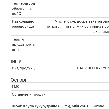
Температура
зберігання,
до,ºC
Навколишнє
Чисте, сухе, добре вентильова
середовище
потрапляння прямих сонячних пром
шкідникі
Термін
придатності,
днів
Інше
Вид продукції
ПАЛИЧКИ КУКУР
Основні
ГМО
Органічний продукт
Склад: Крупа кукурудзяна (55.7%), олія соняшникова