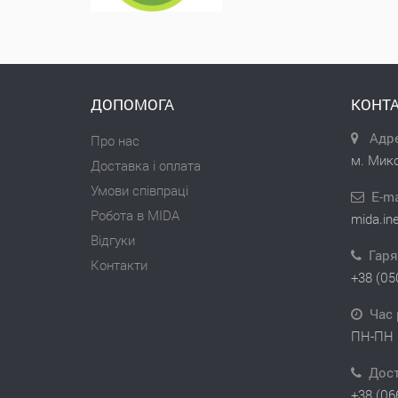
ДОПОМОГА
КОНТА
Адре
Про нас
м. Мико
Доставка і оплата
Умови співпраці
E-ma
Робота в MIDA
mida.in
Відгуки
Гаря
Контакти
+38 (05
Час 
ПН-ПН 
Дос
+38 (06