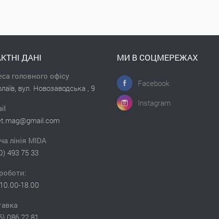
КТНІ ДАНІ
МИ В СОЦМЕРЕЖАХ
са головного офісу
Facebook
лаїв, вул. Новозаводська , 9
Instagram
il
et.mag@gmail.com
ча лінія MIDA
0) 493 75 33
роботи:
10.00-18.00
тавка
6) 086 22 81