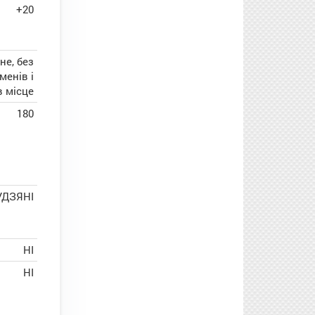
+20
не, без
енів і
в місце
180
УДЗЯНІ
НІ
НІ