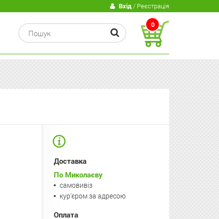
В
Вхід
/ Реєстрація
0
Доставка
По Миколаєву
самовивіз
кур'єром за адресою
Оплата