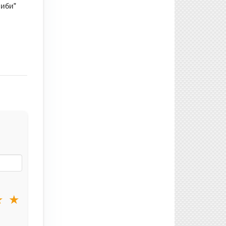
риби"
★
★