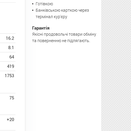
Готівкою
Банківською карткою через
термінал кур'єру
Гарантія
Якісні продовольчі товари обміну
16.2
та поверненню не підлягають.
8.1
64
419
1753
75
+20