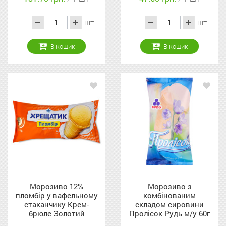
шт
шт
В кошик
В кошик
Морозиво 12%
Морозиво з
пломбір у вафельному
комбінованим
стаканчику Крем-
складом сировини
брюле Золотий
Пролісок Рудь м/у 60г
стандарт Хрещатик м/