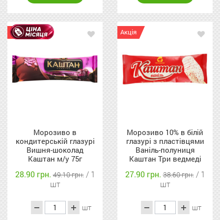
Акція
Акція
Морозиво в
Морозиво 10% в білій
кондитерській глазурі
глазурі з пластівцями
Вишня-шоколад
Ваніль-полуниця
Каштан м/у 75г
Каштан Три ведмеді
м/у 70г
28.90 грн.
/ 1
27.90 грн.
/ 1
49.10 грн.
38.60 грн.
шт
шт
шт
шт