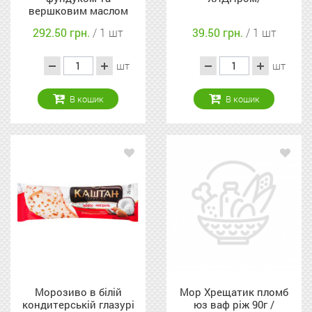
вершковим маслом
Київський Хрещатик
292.50 грн.
/ 1 шт
39.50 грн.
/ 1 шт
п/у 500г
шт
шт
В кошик
В кошик
Морозиво в білій
Мор Хрещатик пломб
кондитерській глазурі
юз ваф ріж 90г /