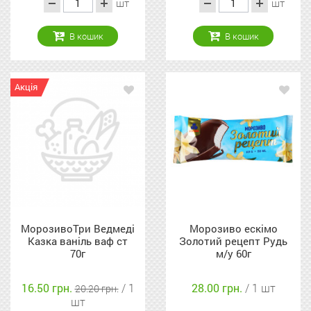
шт
шт
В кошик
В кошик
Акція
МорозивоТри Ведмеді
Морозиво ескімо
Казка ваніль ваф ст
Золотий рецепт Рудь
70г
м/у 60г
16.50 грн.
/ 1
28.00 грн.
/ 1 шт
20.20 грн.
шт