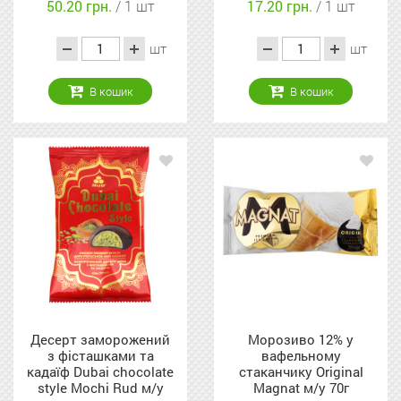
50.20 грн.
/ 1 шт
17.20 грн.
/ 1 шт
у 90г
шт
шт
В кошик
В кошик
Десерт заморожений
Морозиво 12% у
з фісташками та
вафельному
кадаїф Dubai chocolate
стаканчику Original
style Mochi Rud м/у
Magnat м/у 70г