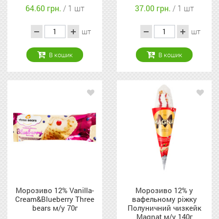
40г
64.60 грн.
/ 1 шт
37.00 грн.
/ 1 шт
шт
шт
В кошик
В кошик
Морозиво 12% Vanilla-
Морозиво 12% у
Cream&Blueberry Three
вафельному ріжку
bears м/у 70г
Полуничний чизкейк
Magnat м/у 140г