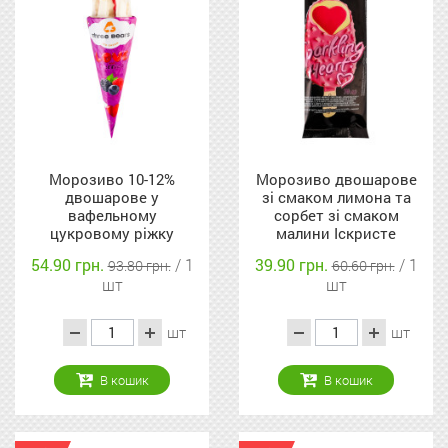
Морозиво 10-12%
Морозиво двошарове
двошарове у
зі смаком лимона та
вафельному
сорбет зі смаком
цукровому ріжку
малини Іскристе
Love&Berries Three
серце Monaco Three
54.90 грн.
/ 1
39.90 грн.
/ 1
93.80 грн.
60.60 грн.
bears м/у 150г
bears м/у 70г
шт
шт
шт
шт
В кошик
В кошик