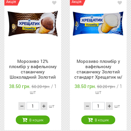
Акція
Акція
Морозиво 12%
Морозиво пломбір у
пломбір у вафельному
вафельному
стаканчику
стаканчику Золотий
Шоколадний Золотий
стандарт Хрещатик м/
стандарт Хрещатик м/
у 90г
38.50 грн.
/ 1
38.50 грн.
/ 1
50.20 грн.
50.20 грн.
у 90г
шт
шт
шт
шт
В кошик
В кошик