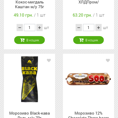
Кокос-мигдаль
ХЛДПром/
Каштан м/у 75г
49.10 грн.
/ 1 шт
63.20 грн.
/ 1 шт
шт
шт
В кошик
В кошик
Морозиво Black-кава
Морозиво 12%
Рудь м/у 70г
Chocolate Three bears