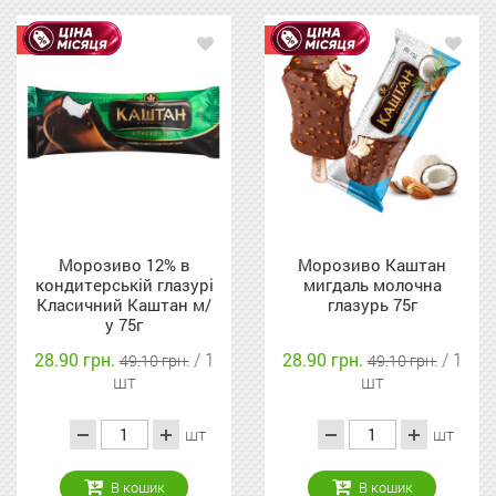
Акція
Акція
Морозиво 12% в
Морозиво Каштан
кондитерській глазурі
мигдаль молочна
Класичний Каштан м/
глазурь 75г
у 75г
28.90 грн.
/ 1
28.90 грн.
/ 1
49.10 грн.
49.10 грн.
шт
шт
шт
шт
В кошик
В кошик