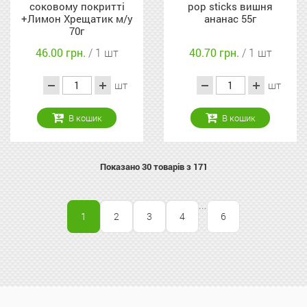
соковому покритті
pop sticks вишня
+Лимон Хрещатик м/у
ананас 55г
70г
46.00 грн.
/ 1 шт
40.70 грн.
/ 1 шт
шт
шт
В кошик
В кошик
Показано
30
товарів з 171
...
1
2
3
4
6