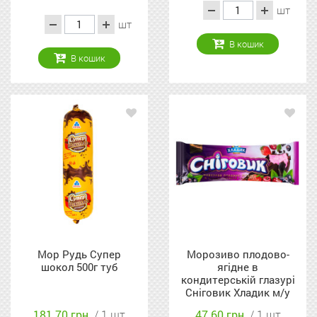
шт
шт
В кошик
В кошик
Мор Рудь Супер
Морозиво плодово-
шокол 500г туб
ягідне в
кондитерській глазурі
Сніговик Хладик м/у
80г
181.70 грн.
/ 1 шт
47.60 грн.
/ 1 шт