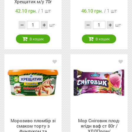
Хрещатик м/у 70г
42.10 грн.
/ 1 шт
46.10 грн.
/ 1 шт
шт
шт
В кошик
В кошик
Морозиво пломбір зі
Мор Сніговик плод-
смаком торту з
ягідн ваф ст 80г /
фундуком та
ХЛДПром/