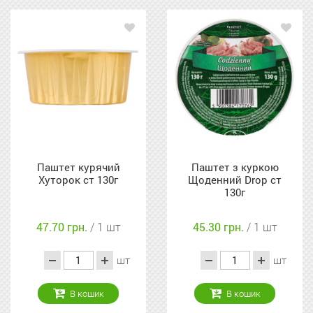
Паштет курячий
Паштет з куркою
Хуторок ст 130г
Щоденний Drop ст
130г
47.70 грн.
/ 1 шт
45.30 грн.
/ 1 шт
шт
шт
В кошик
В кошик