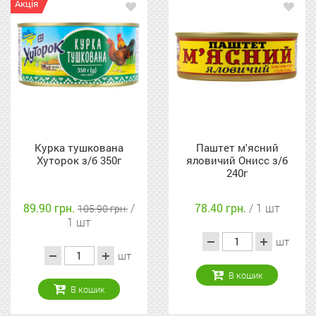
Акція
Курка тушкована
Паштет м'ясний
Хуторок з/б 350г
яловичий Онисс з/б
240г
89.90 грн.
/
78.40 грн.
/ 1 шт
105.90 грн.
1 шт
шт
шт
В кошик
В кошик