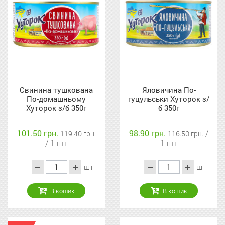
Свинина тушкована
Яловичина По-
По-домашньому
гуцульськи Хуторок з/
Хуторок з/б 350г
б 350г
101.50 грн.
98.90 грн.
/
119.40 грн.
116.50 грн.
/ 1 шт
1 шт
шт
шт
В кошик
В кошик