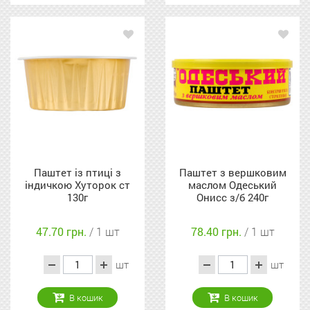
Паштет із птиці з
Паштет з вершковим
індичкою Хуторок ст
маслом Одеський
130г
Онисс з/б 240г
47.70 грн.
/ 1 шт
78.40 грн.
/ 1 шт
шт
шт
В кошик
В кошик