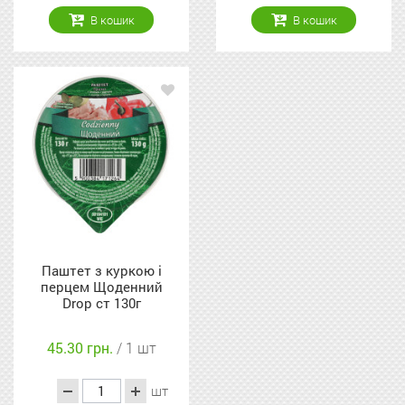
В кошик
В кошик
Паштет з куркою і
перцем Щоденний
Drop ст 130г
45.30 грн.
/ 1 шт
шт