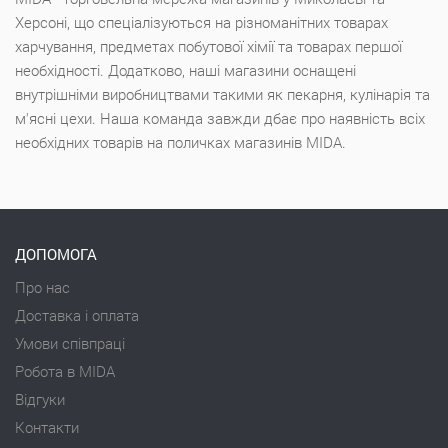
Херсоні, що спеціалізуються на різноманітних товарах
харчування, предметах побутової хімії та товарах першої
необхідності. Додатково, наші магазини оснащені
внутрішніми виробництвами такими як пекарня, кулінарія та
м'ясні цехи. Наша команда завжди дбає про наявність всіх
необхідних товарів на поличках магазинів MIDA.
ДОПОМОГА
Про нас
Доставка і оплата
Умови співпраці
Робота в MIDA
Відгуки
Контакти