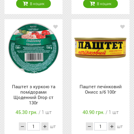
В кошик
В кошик
Паштет з куркою та
Паштет печінковий
помідорами
Онисс з/б 100г
Щоденний Drop ст
130г
45.30 грн.
/ 1 шт
40.90 грн.
/ 1 шт
шт
шт