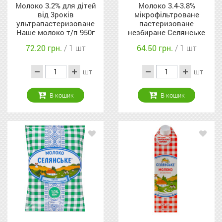
Молоко 3.2% для дітей
Молоко 3.4-3.8%
від 3років
мікрофільтроване
ультрапастеризоване
пастеризоване
Наше молоко т/п 950г
незбиране Селянське
п/пл 850г
72.20 грн.
/ 1 шт
64.50 грн.
/ 1 шт
шт
шт
В кошик
В кошик