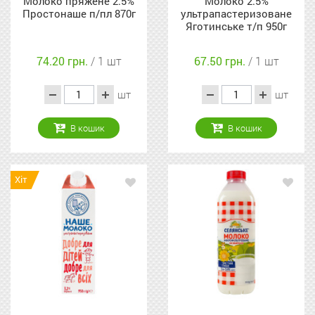
Молоко пряжене 2.5%
Молоко 2.5%
Простонаше п/пл 870г
ультрапастеризоване
Яготинське т/п 950г
74.20 грн.
/ 1 шт
67.50 грн.
/ 1 шт
шт
шт
В кошик
В кошик
Хіт