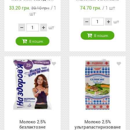
900г
т/п 950г
33.20 грн.
/ 1
74.70 грн.
/ 1 шт
39.10 грн.
шт
шт
шт
В кошик
В кошик
Молоко 2.5%
Молоко 2.5%
безлактозне
ультрапастиризоване