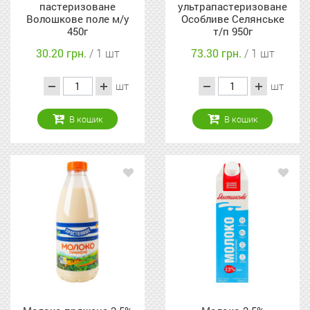
пастеризоване
ультрапастеризоване
Волошкове поле м/у
Особливе Селянське
450г
т/п 950г
30.20 грн.
/ 1 шт
73.30 грн.
/ 1 шт
шт
шт
В кошик
В кошик