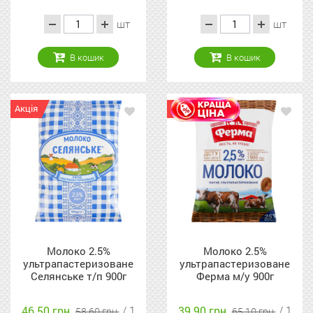
шт
шт
В кошик
В кошик
Акція
Акція
Молоко 2.5%
Молоко 2.5%
ультрапастеризоване
ультрапастеризоване
Селянське т/п 900г
Ферма м/у 900г
46.50 грн.
/ 1
39.90 грн.
/ 1
58.60 грн.
65.10 грн.