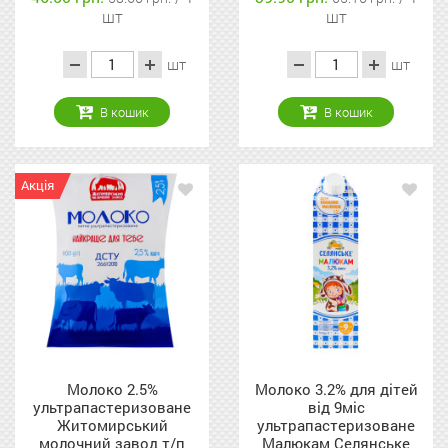
шт
шт
шт
шт
В кошик
В кошик
Акція
Молоко 2.5%
Молоко 3.2% для дітей
ультрапастеризоване
від 9міс
Житомирський
ультрапастеризоване
молочний завод т/п
Малюкам Селянське