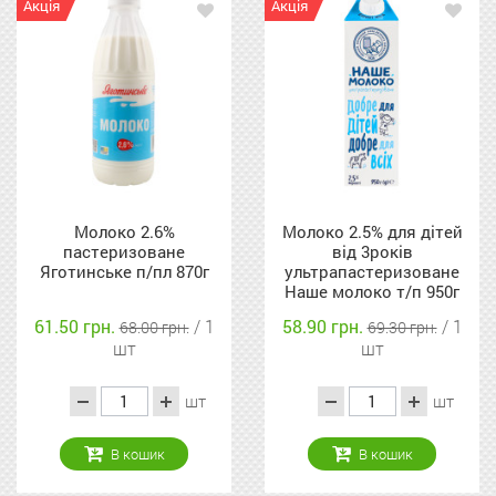
Акція
Акція
Молоко 2.6%
Молоко 2.5% для дітей
пастеризоване
від 3років
Яготинське п/пл 870г
ультрапастеризоване
Наше молоко т/п 950г
61.50 грн.
/ 1
58.90 грн.
/ 1
68.00 грн.
69.30 грн.
шт
шт
шт
шт
В кошик
В кошик