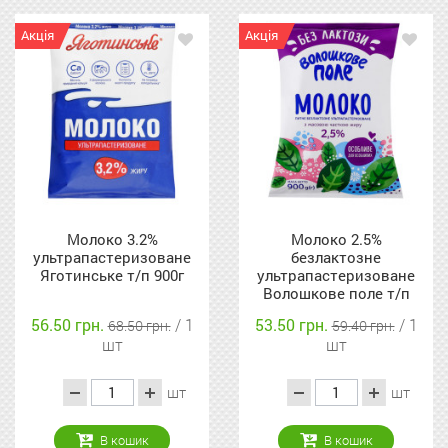
Акція
Акція
Молоко 3.2%
Молоко 2.5%
ультрапастеризоване
безлактозне
Яготинське т/п 900г
ультрапастеризоване
Волошкове поле т/п
900г
56.50 грн.
/ 1
53.50 грн.
/ 1
68.50 грн.
59.40 грн.
шт
шт
шт
шт
В кошик
В кошик