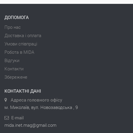
ДОПОМОГА
Про нас
Доставка і оплата
Умови співпраці
Робота в MIDA
Відгуки
Контакти
Збережене
КОНТАКТНІ ДАНІ
Адреса головного офісу
м. Миколаїв, вул. Новозаводська , 9
E-mail
mida.inet.mag@gmail.com