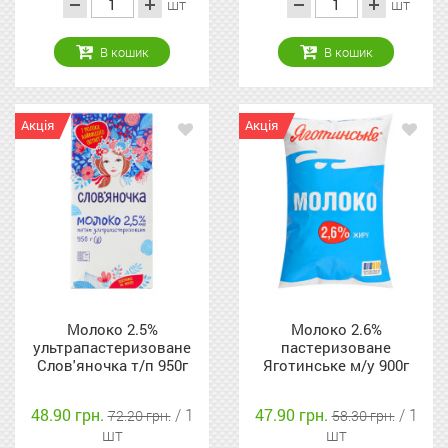
шт
шт
В кошик
В кошик
Акція
Акція
Молоко 2.5%
Молоко 2.6%
ультрапастеризоване
пастеризоване
Слов'яночка т/п 950г
Яготинське м/у 900г
48.90 грн.
/ 1
47.90 грн.
/ 1
72.20 грн.
58.30 грн.
шт
шт