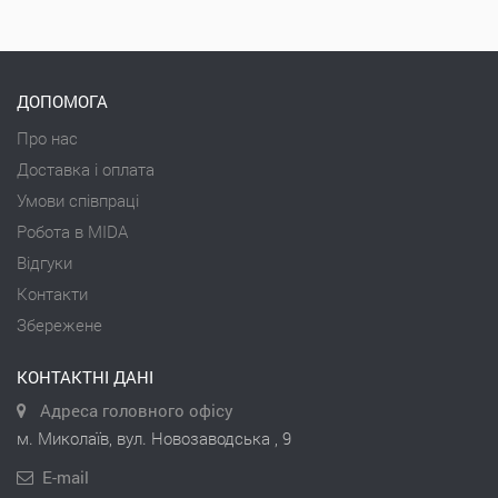
ДОПОМОГА
Про нас
Доставка і оплата
Умови співпраці
Робота в MIDA
Відгуки
Контакти
Збережене
КОНТАКТНІ ДАНІ
Адреса головного офісу
м. Миколаїв, вул. Новозаводська , 9
E-mail