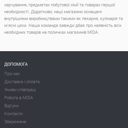
харчування, предметах побутової хімії та товарах першої
необхідності. Додатково, наші магазини оснащені
внутрішніми виробництвами такими як пекарня, кулінарія та
м'ясні цехи. Наша команда завжди дбає про наявність всіх
необхідних товарів на поличках магазинів MIDA.
ДОПОМОГА
Про нас
Доставка і оплата
Умови співпраці
Робота в MIDA
Відгуки
Контакти
Збережене