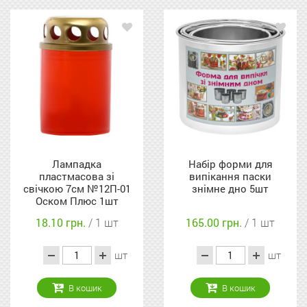
Лампадка
Набір форми для
пластмасова зі
випікання паски
свічкою 7см №12П-01
знімне дно 5шт
Оском Плюс 1шт
18.10 грн.
/ 1 шт
165.00 грн.
/ 1 шт
шт
шт
В кошик
В кошик