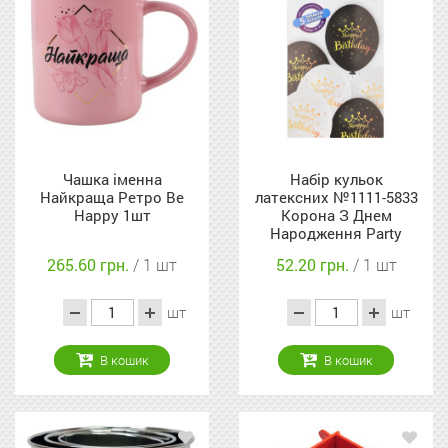
Чашка іменна
Набір кульок
Найкраща Ретро Be
латексних №1111-5833
Happy 1шт
Корона З Днем
Народження Party
Хата 5шт
265.60 грн.
/ 1 шт
52.20 грн.
/ 1 шт
шт
шт
В кошик
В кошик