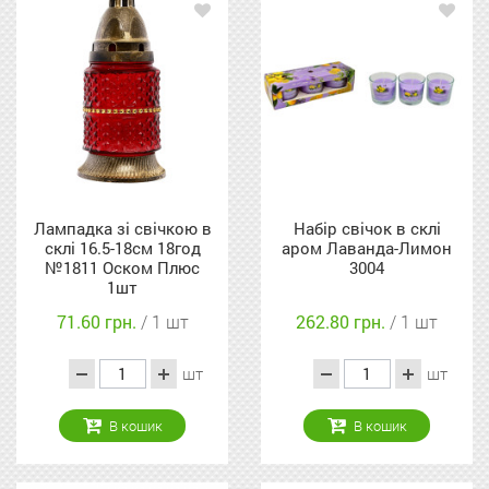
Лампадка зі свічкою в
Набір свічок в склі
склі 16.5-18см 18год
аром Лаванда-Лимон
№1811 Оском Плюс
3004
1шт
71.60 грн.
/ 1 шт
262.80 грн.
/ 1 шт
шт
шт
В кошик
В кошик