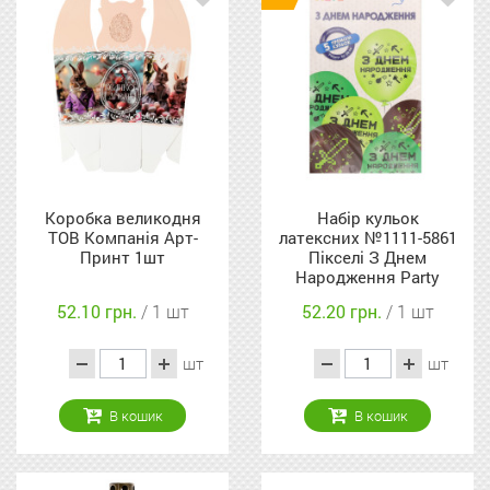
Коробка великодня
Набір кульок
ТОВ Компанія Арт-
латексних №1111-5861
Принт 1шт
Пікселі З Днем
Народження Party
Хата 5шт
52.10 грн.
/ 1 шт
52.20 грн.
/ 1 шт
шт
шт
В кошик
В кошик