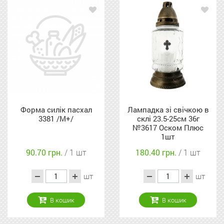
Форма силік пасхал
Лампадка зі свічкою в
3381 /М+/
склі 23.5-25см 36г
№3617 Оском Плюс
1шт
90.70 грн.
/ 1 шт
180.40 грн.
/ 1 шт
шт
шт
В кошик
В кошик