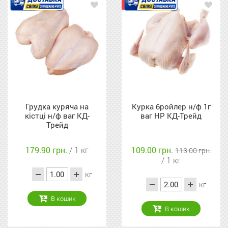
Акція
Грудка куряча на
Курка бройлер н/ф 1г
кістці н/ф ваг КД-
ваг НР КД-Трейд
Трейд
179.90 грн.
/ 1 кг
109.00 грн.
113.00 грн.
/ 1 кг
кг
кг
В кошик
В кошик