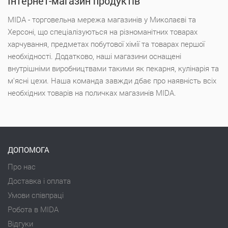
Інтернет-магазин продуктів
MIDA - торговельна мережа магазинів у Миколаєві та
Херсоні, що спеціалізуються на різноманітних товарах
харчування, предметах побутової хімії та товарах першої
необхідності. Додатково, наші магазини оснащені
внутрішніми виробництвами такими як пекарня, кулінарія та
м'ясні цехи. Наша команда завжди дбає про наявність всіх
необхідних товарів на поличках магазинів MIDA.
ДОПОМОГА
Про нас
Доставка і оплата
Умови співпраці
Робота в MIDA
Відгуки