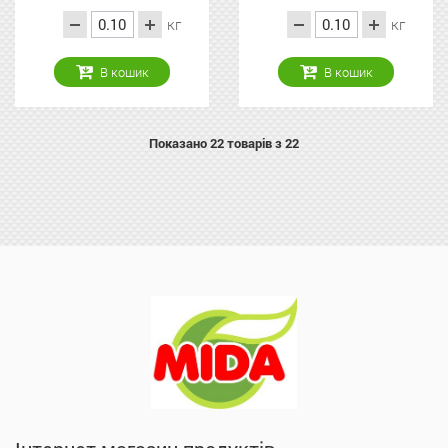
кг
кг
В кошик
В кошик
Показано
22
товарів з 22