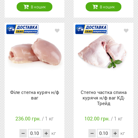
В кошик
В кошик
Філе стегна куряч н/ф
Стегно частка спина
ваг
курячя н/ф ваг КД-
Трейд
236.00 грн.
/ 1 кг
102.00 грн.
/ 1 кг
кг
кг