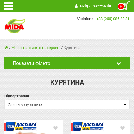
Вхід
/ Реєстрація
0
Vodafone -
+38 (066) 086 22 81
/
М'ясо та птиця охолоджені
/
Курятина
Показати фільтр
КУРЯТИНА
Відсортовано:
За замовчуванням
Акція
Акція