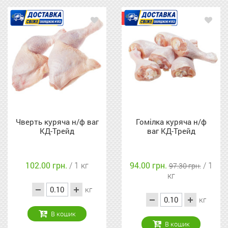
Акція
Чверть куряча н/ф ваг
Гомілка куряча н/ф
КД-Трейд
ваг КД-Трейд
102.00 грн.
/ 1 кг
94.00 грн.
/ 1
97.30 грн.
кг
кг
кг
В кошик
В кошик