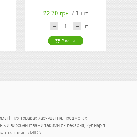
22.70 грн.
/ 1 шт
шт
В кошик
оманітних товарах харчування, предметах
ішніми виробництвами такими як пекарня, кулінарія
чках магазинів MIDA.