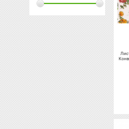
Лис
Конв