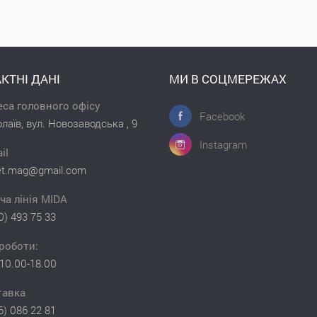
КТНІ ДАНІ
МИ В СОЦМЕРЕЖАХ
са головного офісу
Facebook
лаїв, вул. Новозаводська , 9
Instagram
il
et.mag@gmail.com
ча лінія MIDA
0) 493 75 33
роботи:
10.00-18.00
тавка
6) 086 22 81