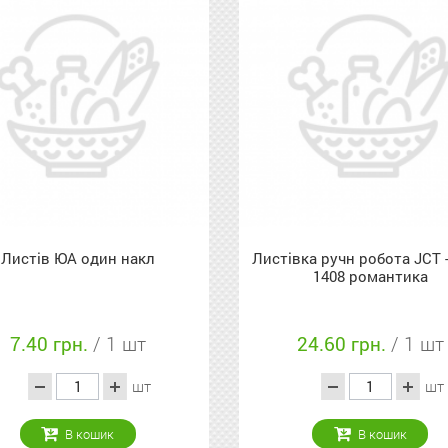
Листів ЮА один накл
Листівка ручн робота JCT -
1408 романтика
7.40 грн.
/ 1 шт
24.60 грн.
/ 1 шт
шт
шт
В кошик
В кошик