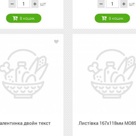
шт
шт
В кошик
В кошик
алентинка двойн текст
Листівка 167х118мм МО8