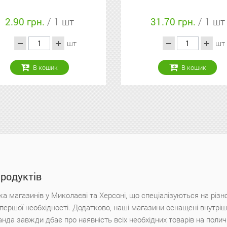
2.90 грн.
/ 1 шт
31.70 грн.
/ 1 шт
шт
шт
В кошик
В кошик
продуктів
а магазинів у Миколаєві та Херсоні, що спеціалізуються на різн
х першої необхідності. Додатково, наші магазини оснащені внутр
анда завжди дбає про наявність всіх необхідних товарів на поли