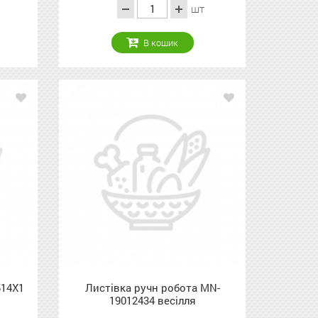
шт
В кошик
514Х1
Листівка ручн робота MN-
19012434 весілля