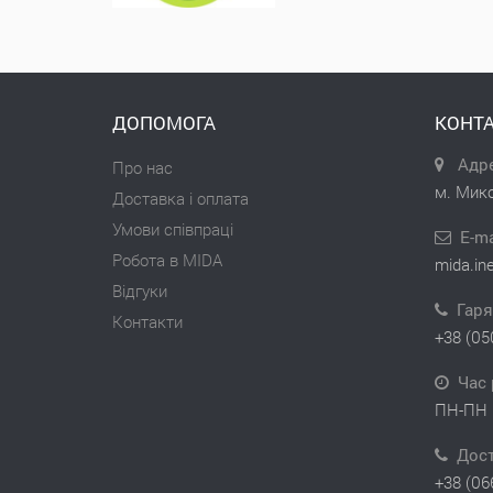
ДОПОМОГА
КОНТА
Адре
Про нас
м. Мико
Доставка і оплата
Умови співпраці
E-ma
Робота в MIDA
mida.in
Відгуки
Гаря
Контакти
+38 (05
Час 
ПН-ПН 
Дос
+38 (06