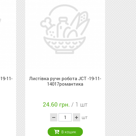
19-11-
Листівка ручн робота JCT -19-11-
14017романтика
24.60 грн.
/ 1 шт
шт
В кошик