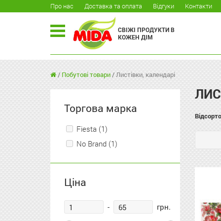
Про нас
Доставка та оплата
Відгуки
Контакти
СВІЖІ ПРОДУКТИ В
КОЖЕН ДІМ
/
Побутові товари
/
Листівки, календарі
ЛИС
Торгова марка
Відсорто
Fiesta (1)
No Brand (1)
Ціна
-
грн.