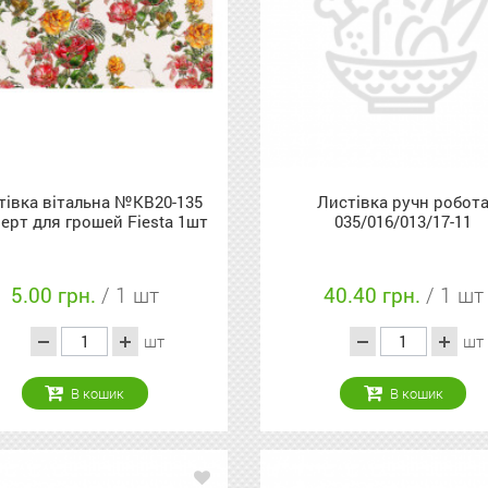
тівка вітальна №KB20-135
Листівка ручн робот
ерт для грошей Fiesta 1шт
035/016/013/17-11
5.00 грн.
/ 1 шт
40.40 грн.
/ 1 шт
шт
шт
В кошик
В кошик