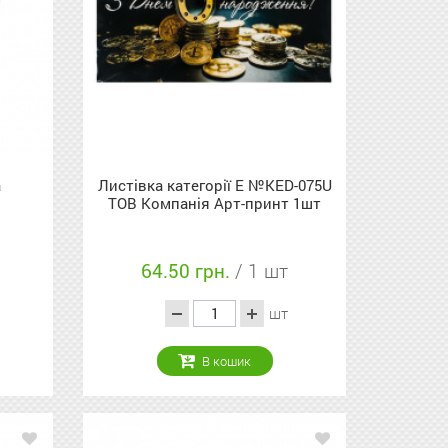
а
Листівка категорії Е №KED-075U
ТОВ Компанія Арт-принт 1шт
64.50 грн.
/ 1 шт
шт
В кошик