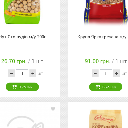
Нут Сто пудів м/у 200г
Крупа Ярка гречана м/у 
26.70 грн.
/ 1 шт
91.00 грн.
/ 1 шт
шт
шт
В кошик
В кошик