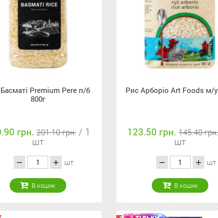
 Басматі Premium Pere п/б
Рис Арборіо Art Foods м/у
800г
.90 грн.
/ 1
123.50 грн.
201.10 грн.
145.40 грн
шт
шт
шт
шт
В кошик
В кошик