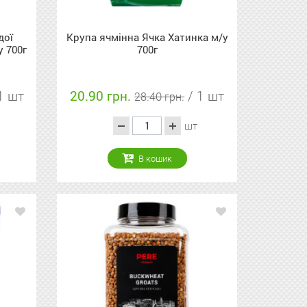
дої
Крупа ячмінна Ячка Хатинка м/у
 700г
700г
1 шт
20.90 грн.
/ 1 шт
28.40 грн.
шт
В кошик