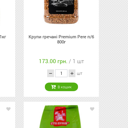
1кг
Крупи гречані Premium Pere п/б
800г
173.00 грн.
/ 1 шт
шт
В кошик