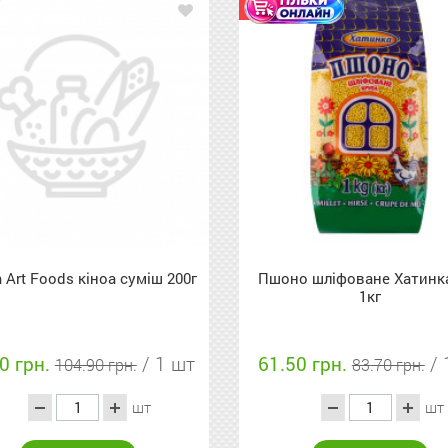
Акція
 Art Foods кіноа суміш 200г
Пшоно шліфоване Хатинк
1кг
0 грн.
/ 1 шт
61.50 грн.
/ 
104.90 грн.
83.70 грн.
шт
шт