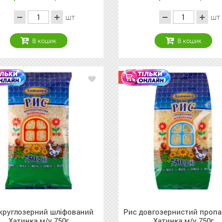
шт
шт
В кошик
В кошик
Акція
круглозерний шліфований
Рис довгозернистий проп
Хатинка м/у 750г
Хатинка м/у 750г