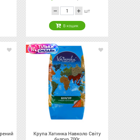
шт
В кошик
Акція
арений
Крупа Хатинка Навколо Світу
булгур 700г