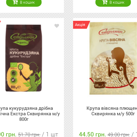
В кошик
В кошик
Акція
упа кукурудзяна дрібна
Крупа вівсяна плюще
ічна Екстра Сквирянка м/у
Сквирянка м/у 500г
800г
90 грн.
/ 1 шт
44.50 грн.
/ 
51.70 грн.
49.00 грн.