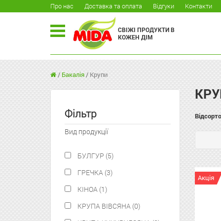
Про нас
Доставка та оплата
Відгуки
Контакти
СВІЖІ ПРОДУКТИ В
КОЖЕН ДІМ
/
Бакалія
/
Крупи
КРУ
Фільтр
Відсорто
Вид продукції
БУЛГУР (5)
ГРЕЧКА (3)
Акція
КІНОА (1)
КРУПА ВІВСЯНА (0)