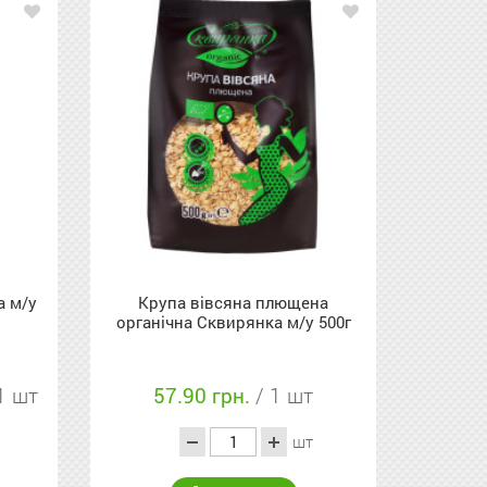
а м/у
Крупа вівсяна плющена
органічна Сквирянка м/у 500г
1 шт
57.90 грн.
/ 1 шт
шт