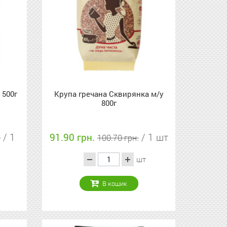
 500г
Крупа гречана Сквирянка м/у
800г
/ 1
91.90 грн.
/ 1 шт
.
100.70 грн.
шт
В кошик