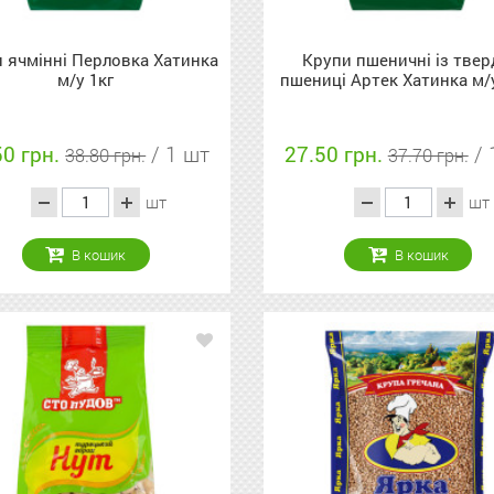
 ячмінні Перловка Хатинка
Крупи пшеничні із твер
м/у 1кг
пшениці Артек Хатинка м/у
50 грн.
/ 1 шт
27.50 грн.
/ 
38.80 грн.
37.70 грн.
шт
шт
В кошик
В кошик