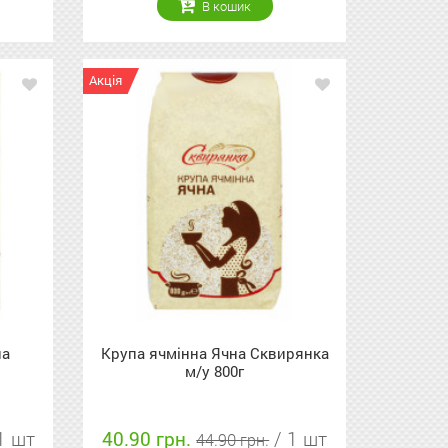
В кошик
Акція
на
Крупа ячмінна Ячна Сквирянка
м/у 800г
1 шт
40.90 грн.
/ 1 шт
44.90 грн.