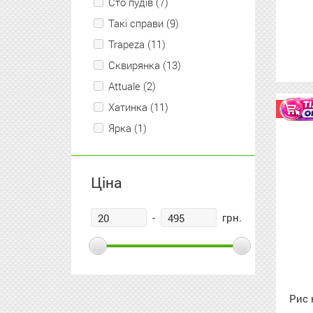
Сто пудів (7)
Такі справи (9)
Trapeza (11)
Сквирянка (13)
Attuale (2)
Хатинка (11)
Акція
Ярка (1)
Ціна
-
грн.
Рис 