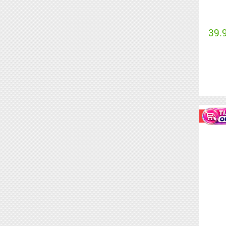
39.
Акція