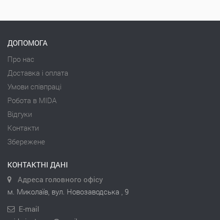
ДОПОМОГА
Про нас
Доставка і оплата
Умови співпраці
Робота в MIDA
Відгуки
Контакти
Збережене
КОНТАКТНІ ДАНІ
Адреса головного офісу
м. Миколаїв, вул. Новозаводська , 9
E-mail