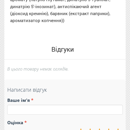
динатрію 5'-інозинат), антиспікаючий агент
(діоксид кремнію), барвник (екстракт паприки),
ароматизатор копчення))
Відгуки
В цього товару немає оглядів.
Написати відгук
Ваше ім'я
Оцінка