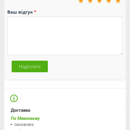
★
★
★
★
★
Ваш відгук
Надіслати
Доставка
По Миколаєву
самовивіз