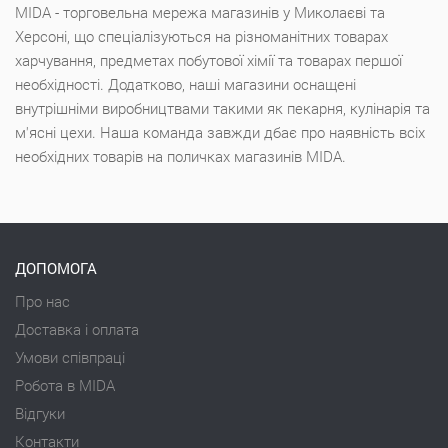
MIDA - торговельна мережа магазинів у Миколаєві та
Херсоні, що спеціалізуються на різноманітних товарах
харчування, предметах побутової хімії та товарах першої
необхідності. Додатково, наші магазини оснащені
внутрішніми виробництвами такими як пекарня, кулінарія та
м'ясні цехи. Наша команда завжди дбає про наявність всіх
необхідних товарів на поличках магазинів MIDA.
ДОПОМОГА
Про нас
Доставка і оплата
Умови співпраці
Робота в MIDA
Відгуки
Контакти