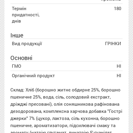
Термін
180
придатності,
днів
Інше
Вид продукції
ГРІНКИ
Основні
ГМО
НІ
Органічний продукт
НІ
Склад: Хліб (
борошно житнє
обдирне 25%,
борошно
пшеничне
25%, вода, сіль, солодовий екстракт,
дріжджі пресовані), олія соняшникова рафінована
дезодорована, комплексна харчова добавка "Гострі
джерки" 7% (цукор,
лактоза
, сіль кухонна,
борошно
пшеничне
, ароматизатори, підсилювачі смаку та
аромату (натрію глутамат, динатрію 5'-гуанілат,