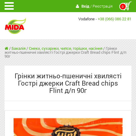
Вхід
/ Реєстрація
0
Vodafone -
+38 (066) 086 22 81
/
Бакалія
/
Снеки, сухарики, чипси, горішки, насіння
/
Грінки
житньо-пшеничні хвилясті Гострі джерки Craft Bread chips Flint д/п
90г
Грінки житньо-пшеничні хвилясті
Гострі джерки Craft Bread chips
Flint д/п 90г