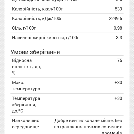
Калорійність, ккал/100г
539
Калорійність, кДж/100г
2249.5
Сіль, г/100г
0.98
Насичені жирні кислоти, г/100г
3.3
Умови зберігання
Відносна
75
вологість, до,
%
Макс.
+30
температура
Температура
+30
зберігання,
до,ºC
Навколишнє
Добре вентильоване місце, без
середовище
потрапляння прямих сонячних
променів