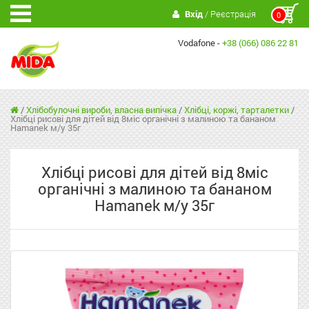
Вхід
/ Реєстрація
0
Vodafone -
+38 (066) 086 22 81
/
Хлібобулочні вироби, власна випічка
/
Хлібці, коржі, тарталетки
/
Хлібці рисові для дітей від 8міс органічні з малиною та бананом
Hamanek м/у 35г
Хлібці рисові для дітей від 8міс
органічні з малиною та бананом
Hamanek м/у 35г