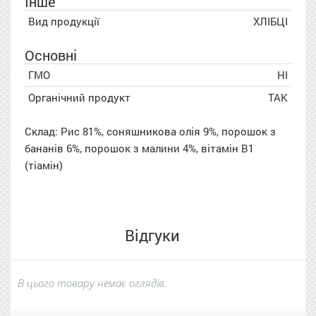
Інше
Вид продукції
ХЛІБЦІ
Основні
ГМО
НІ
Органічний продукт
ТАК
Склад: Рис 81%, соняшникова олія 9%, порошок з
бананів 6%, порошок з малини 4%, вітамін B1
(тіамін)
Відгуки
В цього товару немає оглядів.