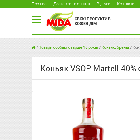
Про нас
Доставка та оплата
Відгуки
Контакти
СВІЖІ ПРОДУКТИ В
КОЖЕН ДІМ
/
Товари особам старше 18 років
/
Коньяк, бренді
/
Кон
Коньяк VSOP Martell 40% 