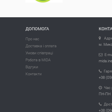
ДОПОМОГА
КОНТА
Адре
Про нас
м. Мико
Доставка і оплата
Умови співпраці
E-ma
Робота в MIDA
mida.in
Відгуки
Гаря
Контакти
+38 (05
Час 
ПН-ПН 
Дос
+38 (06