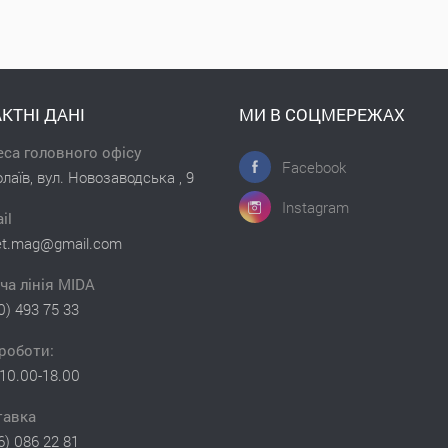
КТНІ ДАНІ
МИ В СОЦМЕРЕЖАХ
са головного офісу
Facebook
лаїв, вул. Новозаводська , 9
Instagram
il
et.mag@gmail.com
ча лінія MIDA
0) 493 75 33
роботи:
10.00-18.00
тавка
6) 086 22 81