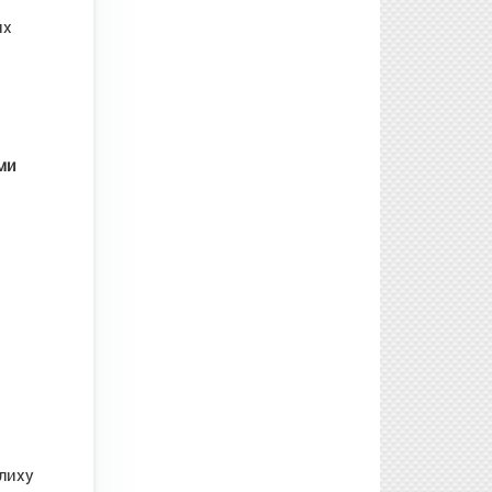
их
ми
лиху