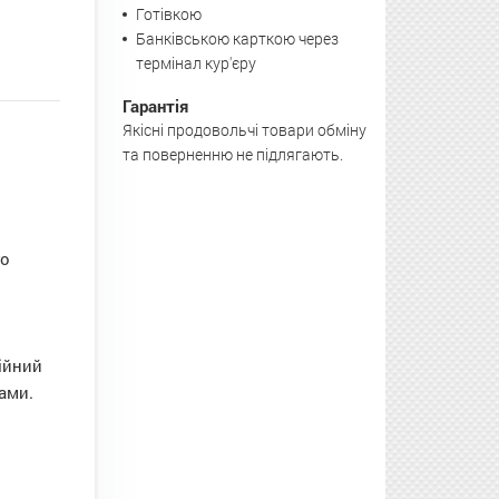
Готівкою
Банківською карткою через
термінал кур'єру
Гарантія
Якісні продовольчі товари обміну
та поверненню не підлягають.
го
нійний
ами.