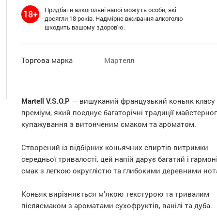
Придбати алкогольні напої можуть особи, які
18+
досягли 18 років. Надмірне вживання алкоголю
шкодить вашому здоров'ю.
Торгова марка
Мартелл
Martell V.S.O.P
— вишуканий французький коньяк класу
преміум, який поєднує багаторічні традиції майстерно
купажування з витонченим смаком та ароматом.
Створений із відбірних коньячних спиртів витримки
середньої тривалості, цей напій дарує багатий і гармо
смак з легкою округлістю та глибокими деревними нот
Коньяк вирізняється м’якою текстурою та тривалим
післясмаком з ароматами сухофруктів, ванілі та дуба.