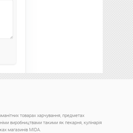
оманітних товарах харчування, предметах
ішніми виробництвами такими як пекарня, кулінарія
чках магазинів MIDA.