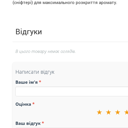
(сніфтері) для максимального розкриття аромату.
Відгуки
В цього товару немає оглядів.
Написати відгук
Ваше ім'я
Оцінка
★
★
★
Ваш відгук