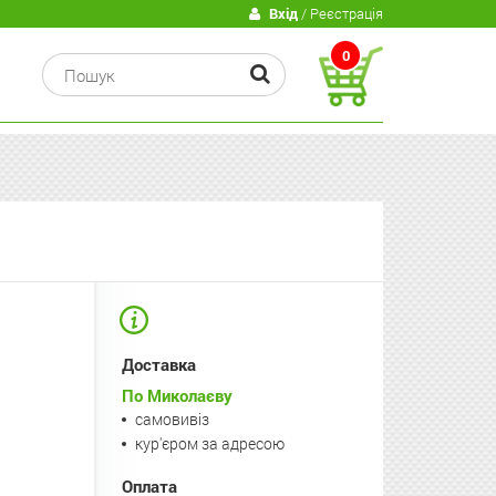
В
Вхід
/ Реєстрація
0
Доставка
По Миколаєву
самовивіз
кур'єром за адресою
Оплата