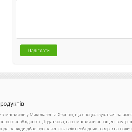
Надіслати
продуктів
а магазинів у Миколаєві та Херсоні, що спеціалізуються на різн
х першої необхідності. Додатково, наші магазини оснащені внутр
анда завжди дбає про наявність всіх необхідних товарів на поли