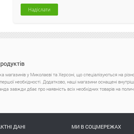
Надіслати
продуктів
а магазинів у Миколаєві та Херсоні, що спеціалізуються на різн
х першої необхідності. Додатково, наші магазини оснащені внутр
анда завжди дбає про наявність всіх необхідних товарів на поли
КТНІ ДАНІ
МИ В СОЦМЕРЕЖАХ