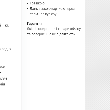
Готівкою
Банківською карткою через
термінал кур'єру
Гарантія
1 кг,
Якісні продовольчі товари обміну
та поверненню не підлягають.
акладів
дке
х
оляє
ній