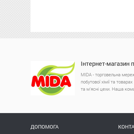
Інтернет-магазин 
MIDA - торговельна мереж
побутової хімії та товара
та м'ясні цехи. Наша ком
ДОПОМОГА
КОНТА