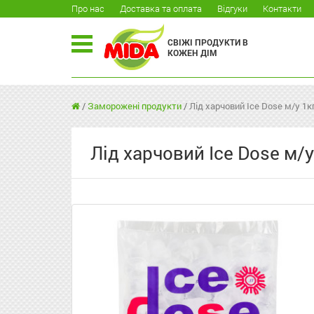
Про нас
Доставка та оплата
Відгуки
Контакти
СВІЖІ ПРОДУКТИ В
КОЖЕН ДІМ
/
Заморожені продукти
/
Лід харчовий Ice Dose м/у 1к
Лід харчовий Ice Dose м/у