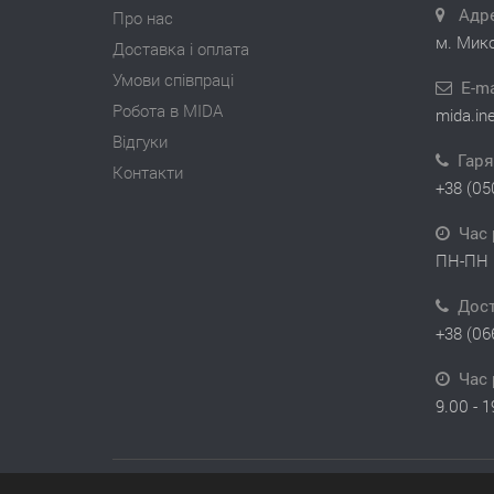
Адре
Про нас
м. Мико
Доставка і оплата
Умови співпраці
E-ma
Робота в MIDA
mida.in
Відгуки
Гаря
Контакти
+38 (05
Час 
ПН-ПН 
Дос
+38 (06
Час 
9.00 - 