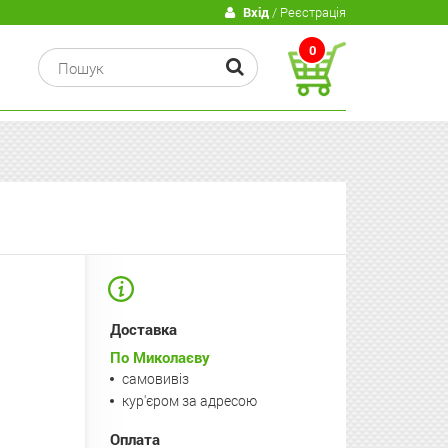
В
Вхід
/ Реєстрація
0
Доставка
По Миколаєву
самовивіз
кур'єром за адресою
Оплата