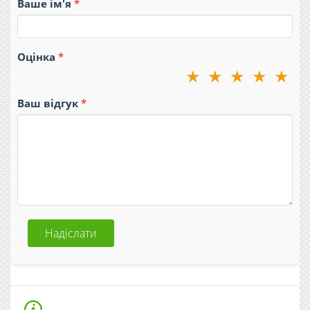
Ваше ім'я
Оцінка
★
★
★
★
★
Ваш відгук
Надіслати