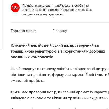
Придбати алкогольні напої можуть особи, які
18+
досягли 18 років. Надмірне вживання алкоголю
шкодить вашому здоров'ю.
Торгова марка
Finsbury
Класичний англійський сухий джин, створений за
традиційною рецептурою з використанням добірних
рослинних компонентів.
Напій поєднує витончену свіжість ялівцю, легкі цитрус
відтінки та пряні ноти, формуючи гармонійний і чисти
смаковий профіль.
Джин має прозорий колір, виразний аромат із характ
ялівцевою основою та ніжними трав'яними акцентами