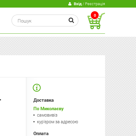
В
Вхід
/ Реєстрація
0
т
Доставка
По Миколаєву
самовивіз
кур'єром за адресою
Оплата