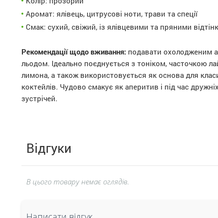
Колір: прозорий
Аромат: ялівець, цитрусові ноти, трави та спеції
Смак: сухий, свіжий, із ялівцевими та пряними відтін
Рекомендації щодо вживання:
подавати охолодженим а
льодом. Ідеально поєднується з тоніком, часточкою ла
лимона, а також використовується як основа для клас
коктейлів. Чудово смакує як аперитив і під час дружні
зустрічей.
Відгуки
В цього товару немає оглядів.
Написати відгук