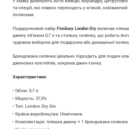
У смаку домінують ноти ялівцю, коріандру, цитрусової
та спецій, які плавно переходять у м'який, освіжаючий
післясмак.
Подарунковий набір
Finsbury London Dry
включає пляш
джину об'ємом 0,7 л та стильну склянку, що робить йог
чудовим вибором для подарунка або домашньої колекц
Брендована склянка ідеально підходить для подачі кл
джинових коктейлів, зокрема джин-тоніку.
Характеристики:
Об'єм: 0,7 л
Міцність: 37,5%
Тип: London Dry Gin
Країна виробництва: Німеччина
Комплектація: пляшка джину + 1 брендована склянка