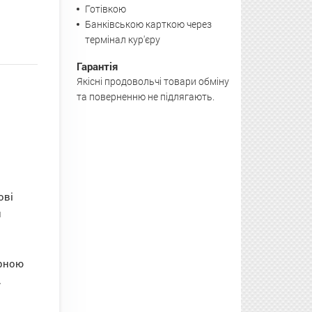
Готівкою
Банківською карткою через
термінал кур'єру
Гарантія
Якісні продовольчі товари обміну
та поверненню не підлягають.
ові
й
ерною
.