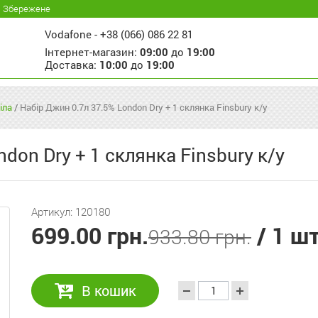
Збережене
Vodafone -
+38 (066) 086 22 81
Інтернет-магазин:
09:00
до
19:00
Доставка:
10:00
до
19:00
іла
/
Набір Джин 0.7л 37.5% London Dry + 1 склянка Finsbury к/у
don Dry + 1 склянка Finsbury к/у
Артикул: 120180
699.00 грн.
/ 1 ш
933.80 грн.
В кошик