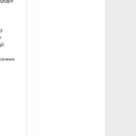
 цедри
ку
о
ії.
асичних