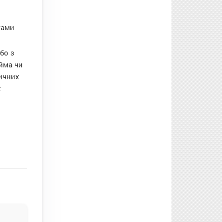
ками
бо з
йма чи
ичних
х