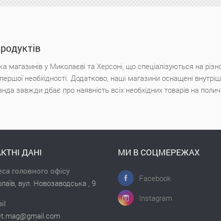
продуктів
а магазинів у Миколаєві та Херсоні, що спеціалізуються на різн
х першої необхідності. Додатково, наші магазини оснащені внутр
анда завжди дбає про наявність всіх необхідних товарів на поли
КТНІ ДАНІ
МИ В СОЦМЕРЕЖАХ
са головного офісу
Facebook
лаїв, вул. Новозаводська , 9
Instagram
il
et.mag@gmail.com