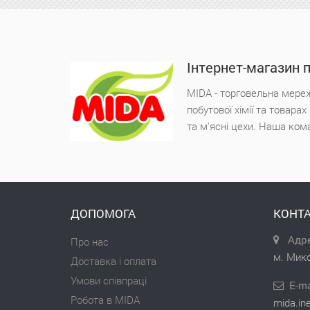
Інтернет-магазин 
MIDA - торговельна мереж
побутової хімії та товара
та м'ясні цехи. Наша ком
ДОПОМОГА
КОНТА
Адре
Про нас
м. Мико
Доставка і оплата
Умови співпраці
E-ma
Робота в MIDA
mida.in