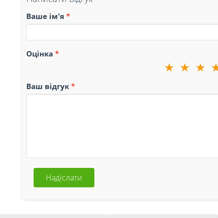
Ваше ім'я
Оцінка
★
★
★
Ваш відгук
Надіслати