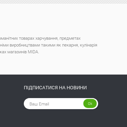
оманітних товарах харчування, предметах
ішніми виробництвами такими як пекарня, кулінарія
чках магазинів MIDA.
ПІДПИСАТИСЯ НА НОВИНИ
Ok