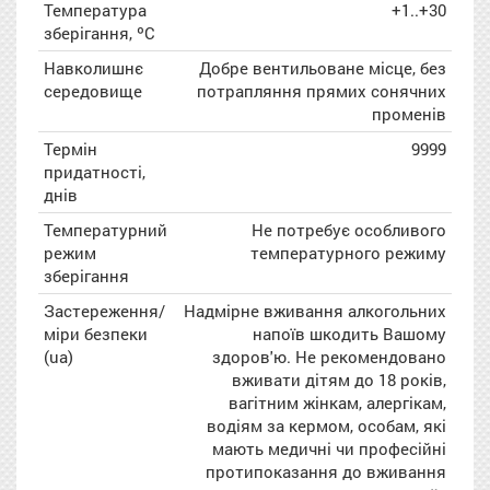
Температура
+1..+30
зберігання, ºC
Навколишнє
Добре вентильоване місце, без
середовище
потрапляння прямих сонячних
променів
Термін
9999
придатності,
днів
Температурний
Не потребує особливого
режим
температурного режиму
зберігання
Застереження/
Надмірне вживання алкогольних
міри безпеки
напоїв шкодить Вашому
(ua)
здоров'ю. Не рекомендовано
вживати дітям до 18 років,
вагітним жінкам, алергікам,
водіям за кермом, особам, які
мають медичні чи професійні
протипоказання до вживання