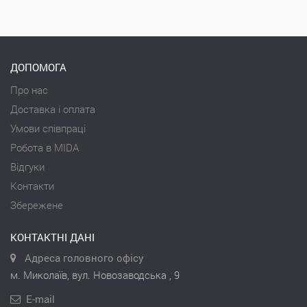
ДОПОМОГА
Про нас
Доставка і оплата
Умови співпраці
Робота в MIDA
Відгуки
Контакти
Збережене
КОНТАКТНІ ДАНІ
Адреса головного офісу
м. Миколаїв, вул. Новозаводська , 9
E-mail