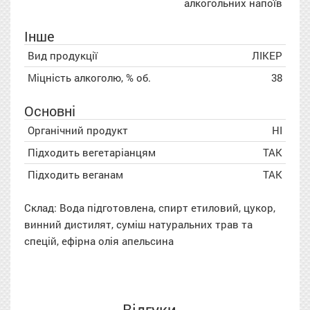
алкогольних напоїв
Інше
Вид продукції
ЛІКЕР
Міцність алкоголю, % об.
38
Основні
Органічний продукт
НІ
Підходить вегетаріанцям
ТАК
Підходить веганам
ТАК
Склад: Вода підготовлена, спирт етиловий, цукор,
винний дистилят, суміш натуральних трав та
спецій, ефірна олія апельсина
Відгуки