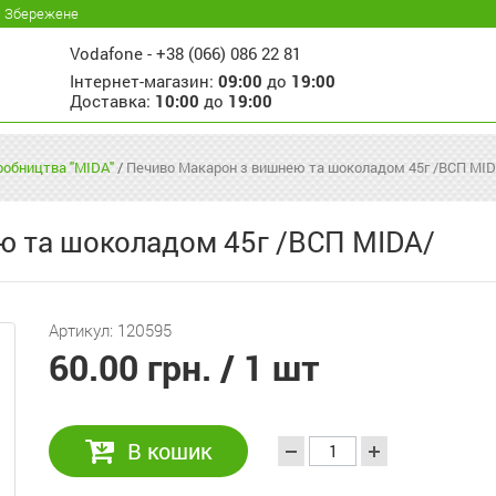
Збережене
Vodafone -
+38 (066) 086 22 81
Інтернет-магазин:
09:00
до
19:00
Доставка:
10:00
до
19:00
иробництва "MIDA"
/
Печиво Макарон з вишнею та шоколадом 45г /ВСП MID
ю та шоколадом 45г /ВСП MIDA/
Артикул: 120595
60.00 грн.
/ 1 шт
В кошик