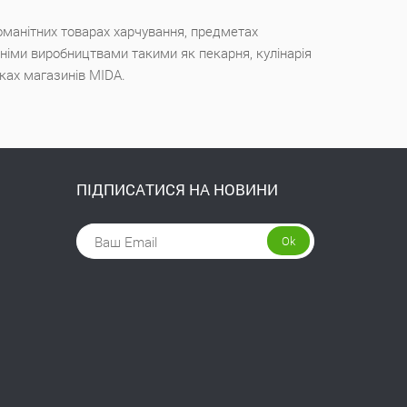
оманітних товарах харчування, предметах
ішніми виробництвами такими як пекарня, кулінарія
чках магазинів MIDA.
ПІДПИСАТИСЯ НА НОВИНИ
Ok