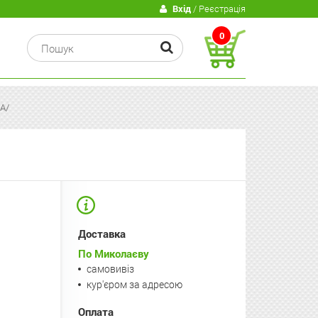
В
Вхід
/ Реєстрація
0
A/
Доставка
По Миколаєву
самовивіз
кур'єром за адресою
Оплата