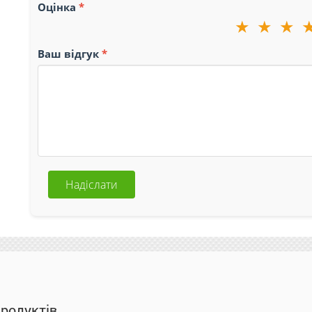
Оцінка
★
★
★
Ваш відгук
Надіслати
продуктів