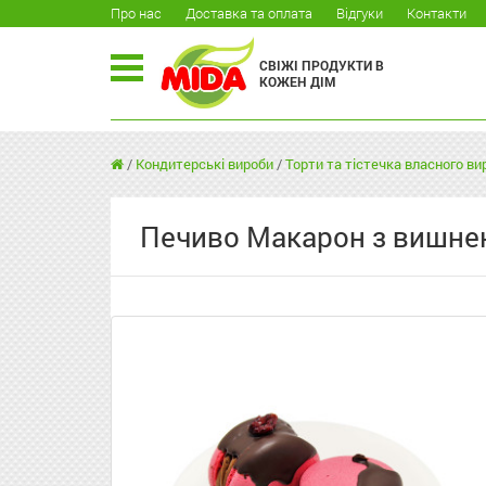
Про нас
Доставка та оплата
Відгуки
Контакти
СВІЖІ ПРОДУКТИ В
КОЖЕН ДІМ
/
Кондитерські вироби
/
Торти та тістечка власного в
Печиво Макарон з вишне