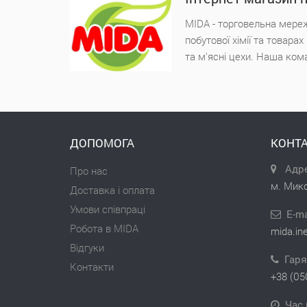
MIDA - торговельна мереж
побутової хімії та товара
та м'ясні цехи. Наша ком
ДОПОМОГА
КОНТА
Адре
Про нас
м. Мико
Доставка і оплата
Умови співпраці
E-ma
Робота в MIDA
mida.in
Відгуки
Гаря
Контакти
+38 (05
Час 