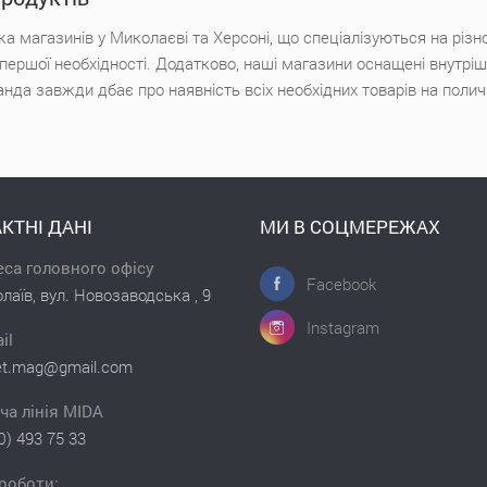
а магазинів у Миколаєві та Херсоні, що спеціалізуються на різн
х першої необхідності. Додатково, наші магазини оснащені внутр
анда завжди дбає про наявність всіх необхідних товарів на поли
КТНІ ДАНІ
МИ В СОЦМЕРЕЖАХ
са головного офісу
Facebook
лаїв, вул. Новозаводська , 9
Instagram
il
et.mag@gmail.com
ча лінія MIDA
0) 493 75 33
роботи: