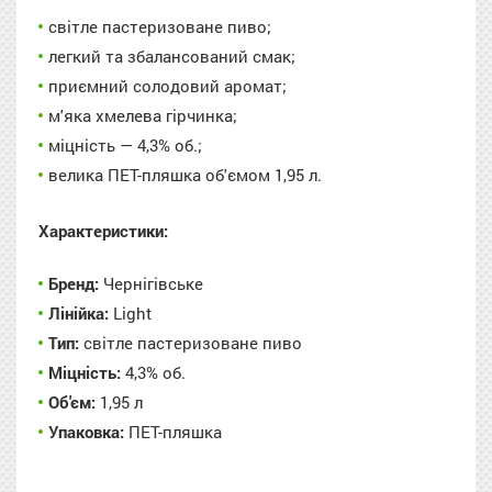
світле пастеризоване пиво;
легкий та збалансований смак;
приємний солодовий аромат;
м'яка хмелева гірчинка;
міцність — 4,3% об.;
велика ПЕТ-пляшка об'ємом 1,95 л.
Характеристики:
Бренд:
Чернігівське
Лінійка:
Light
Тип:
світле пастеризоване пиво
Міцність:
4,3% об.
Об'єм:
1,95 л
Упаковка:
ПЕТ-пляшка