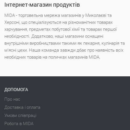
Інтернет-магазин продуктів
MIDA - торговельна мережа магазинів у Миколаєві та
Херсоні, що спеціалізуються на різноманітних товарах
харчування, предметах побутової хімії та товарах першої
необхідності. Додатково, наші магазини оснащені
внутрішніми виробництвами такими як пекарня, кулінарія та
м'ясні цехи. Наша команда завжди дбає про наявність всіх
необхідних товарів на поличках магазинів MIDA.
ДОПОМОГА
Про нас
Доставка і оплата
Умови співпраці
Робота в MIDA