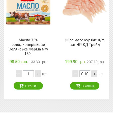
Масло 73%
Філе мале куряче н/ф
лодковершкове
ваг НР КД-Трейд
нське Ферма м/у
180г
50 грн.
199.90 грн.
1
133.30 грн.
207.10 грн.
шт
кг
В кошик
В кошик