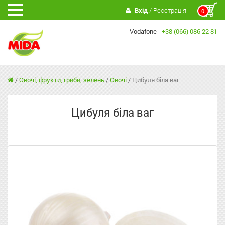
Вхід
/ Реєстрація
0
Vodafone -
+38 (066) 086 22 81
/
Овочі, фрукти, гриби, зелень
/
Овочі
/
Цибуля біла ваг
Цибуля біла ваг