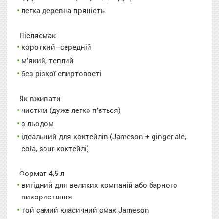
легка деревна пряність
Післясмак
короткий–середній
м’який, теплий
без різкої спиртовості
Як вживати
чистим (дуже легко п’ється)
з льодом
ідеальний для коктейлів (Jameson + ginger ale,
cola, sour-коктейлі)
Формат 4,5 л
вигідний для великих компаній або барного
використання
той самий класичний смак Jameson