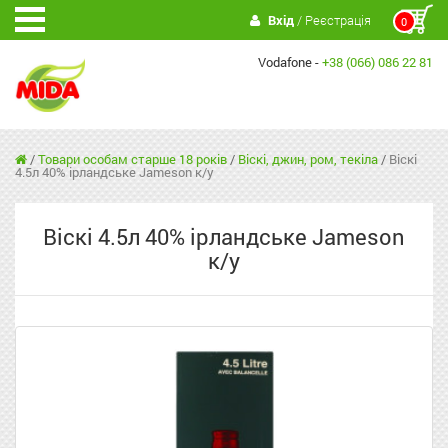
Вхід
/ Реєстрація
0
Vodafone -
+38 (066) 086 22 81
/
Товари особам старше 18 років
/
Віскі, джин, ром, текіла
/
Віскі
4.5л 40% ірландське Jameson к/у
Віскі 4.5л 40% ірландське Jameson
к/у