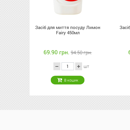
Засіб для миття посуду Лимон
Засі
Fairy 450мл
69.90 грн.
94.50 грн.
шт
В кошик