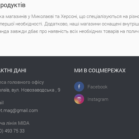
продуктів
а магазинів у Миколаєві та Херсоні, що спеціалізуються на різн
х першої необхідності. Додатково, наші магазини оснащені внутр
анда завжди дбає про наявність всіх необхідних товарів на поли
КТНІ ДАНІ
МИ В СОЦМЕРЕЖАХ
са головного офісу
Facebook
лаїв, вул. Новозаводська , 9
Instagram
il
et.mag@gmail.com
ча лінія MIDA
0) 493 75 33