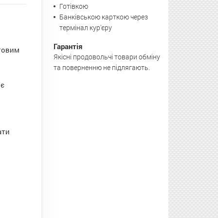
Готівкою
Банківською карткою через
термінал кур'єру
Гарантія
товим
Якісні продовольчі товари обміну
та поверненню не підлягають.
яє
ати
я