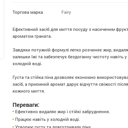
Торгова марка
Fairy
Ефективний засіб для миття посуду з насиченим фрук
ароматом граната.
Завдяки потужній формулі легко розчиняє жир, видал
залишки їжі та забезпечує бездоганну чистоту навіть у
холодній воді.
Густа та стійка піна дозволяє економно використовув
засіб, а приємний аромат дарує відчуття свіжості післ
кожного миття.
Переваги:
Ефективно видаляє жир і стійкі забруднення.
Працює навіть у холодній воді.
Утворює густу та довготривалу піну.