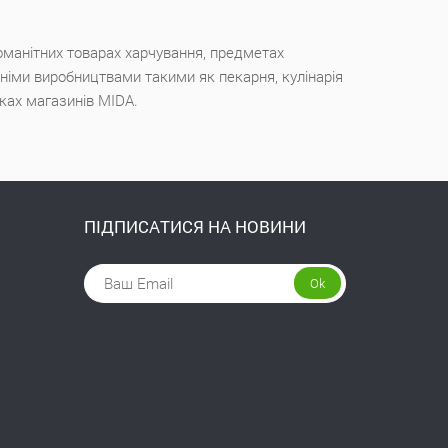
оманітних товарах харчування, предметах
ішніми виробництвами такими як пекарня, кулінарія
чках магазинів MIDA.
ПІДПИСАТИСЯ НА НОВИНИ
Ok