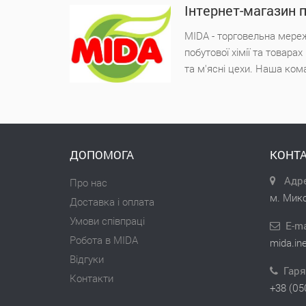
Інтернет-магазин 
MIDA - торговельна мереж
побутової хімії та товара
та м'ясні цехи. Наша ком
ДОПОМОГА
КОНТА
Адре
Про нас
м. Мико
Доставка і оплата
Умови співпраці
E-ma
Робота в MIDA
mida.in
Відгуки
Гаря
Контакти
+38 (05