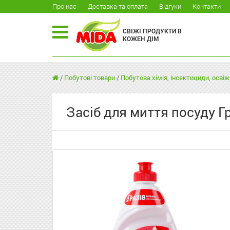
Про нас
Доставка та оплата
Відгуки
Контакти
СВІЖІ ПРОДУКТИ В
КОЖЕН ДІМ
/
Побутові товари
/
Побутова хімія, інсектициди, освіж
Засіб для миття посуду Г