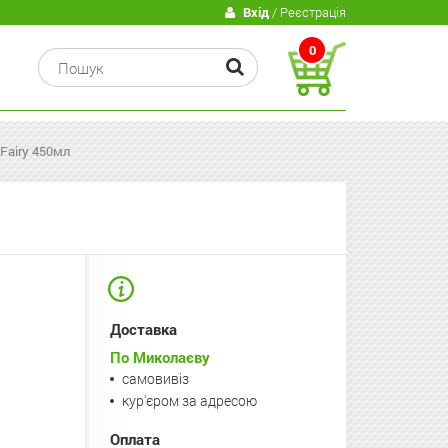
В
Вхід
/ Реєстрація
0
Fairy 450мл
Доставка
По Миколаєву
самовивіз
кур'єром за адресою
Оплата