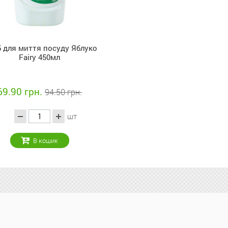
б для миття посуду Яблуко
Fairy 450мл
69.90 грн.
94.50 грн.
шт
В кошик