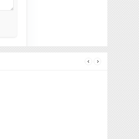
next
prev