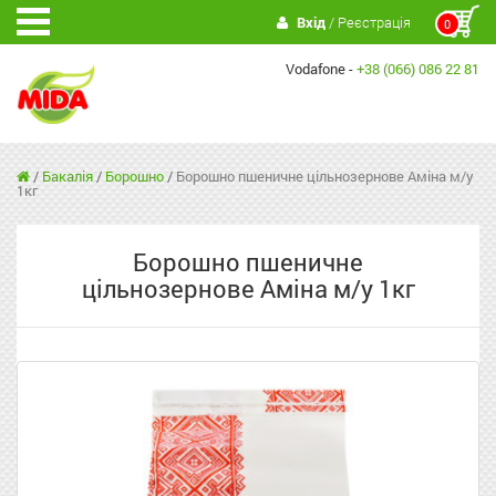
Вхід
/ Реєстрація
0
Vodafone -
+38 (066) 086 22 81
/
Бакалія
/
Борошно
/
Борошно пшеничне цільнозернове Аміна м/у
1кг
Борошно пшеничне
цільнозернове Аміна м/у 1кг