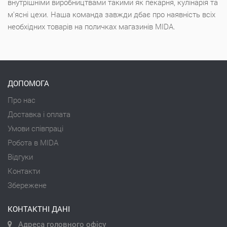
внутрішніми виробництвами такими як пекарня, кулінарія та
м'ясні цехи. Наша команда завжди дбає про наявність всіх
необхідних товарів на поличках магазинів MIDA.
ДОПОМОГА
Про нас
Доставка і оплата
Умови співпраці
Робота в MIDA
Відгуки
Контакти
Збережене
КОНТАКТНІ ДАНІ
Адреса головного офісу