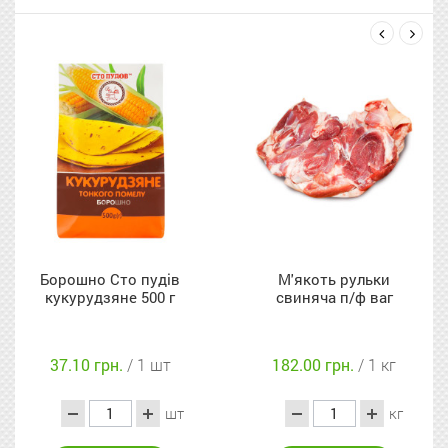
next
prev
дів
М'якоть рульки
Гречка
0 г
свиняча п/ф ваг
швидкорозварю
ядриця Хатинка 
750г
шт
182.00 грн.
/ 1 кг
65.90 грн.
/ 1 
шт
кг