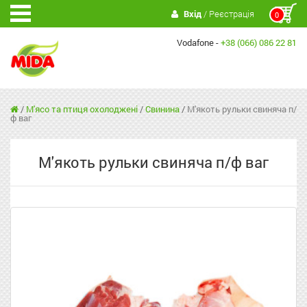
Вхід
/ Реєстрація
0
Vodafone -
+38 (066) 086 22 81
/
М'ясо та птиця охолоджені
/
Свинина
/
М'якоть рульки свиняча п/
ф ваг
М'якоть рульки свиняча п/ф ваг