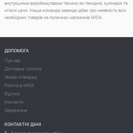
внутрішніми виробництвами такими як пекарня, кулінарія та
м'ясні цехи. Наша команда завжди дбає про наявність всіх
необхідних товарів на поличках магазинів MIDA.
ДОПОМОГА
Про нас
Доставка і оплата
Умови співпраці
Робота в MIDA
Відгуки
Контакти
Збережене
КОНТАКТНІ ДАНІ
Адреса головного офісу