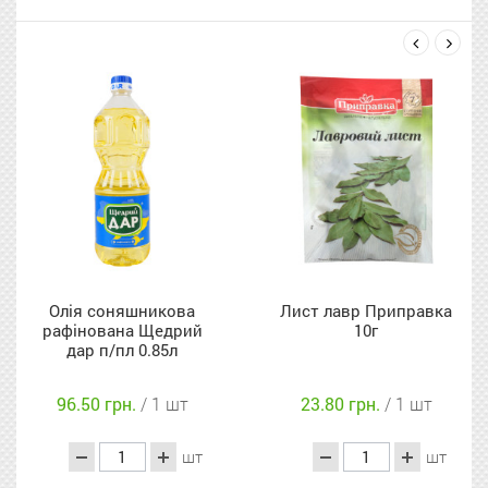
next
prev
шникова
Лист лавр Приправка
Борошно п
а Щедрий
10г
цільнозерн
 0.85л
м/у 
.
/ 1 шт
23.80 грн.
/ 1 шт
28.40 грн
шт
шт