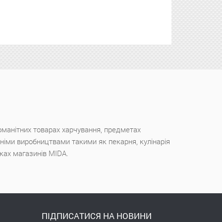
оманітних товарах харчування, предметах
ішніми виробництвами такими як пекарня, кулінарія
чках магазинів MIDA.
ПІДПИСАТИСЯ НА НОВИНИ