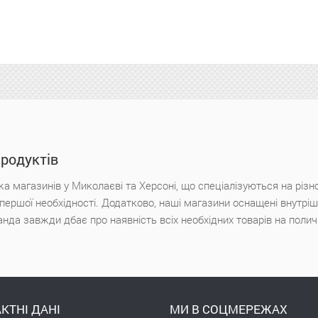
продуктів
а магазинів у Миколаєві та Херсоні, що спеціалізуються на різн
х першої необхідності. Додатково, наші магазини оснащені внутр
анда завжди дбає про наявність всіх необхідних товарів на поли
КТНІ ДАНІ
МИ В СОЦМЕРЕЖАХ