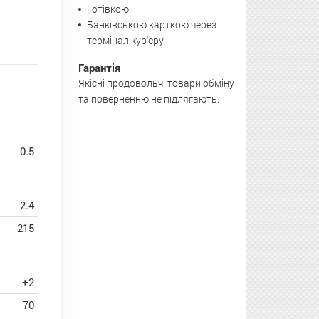
Готівкою
Банківською карткою через
термінал кур'єру
Гарантія
Якісні продовольчі товари обміну
та поверненню не підлягають.
0.5
2.4
215
+2
70