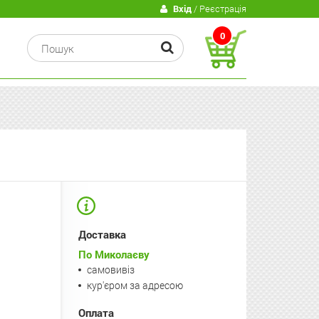
В
Вхід
/ Реєстрація
0
Доставка
По Миколаєву
самовивіз
кур'єром за адресою
Оплата