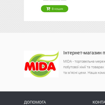
В кошик
Інтернет-магазин 
MIDA - торговельна мереж
побутової хімії та товара
та м'ясні цехи. Наша ком
ДОПОМОГА
КОНТА