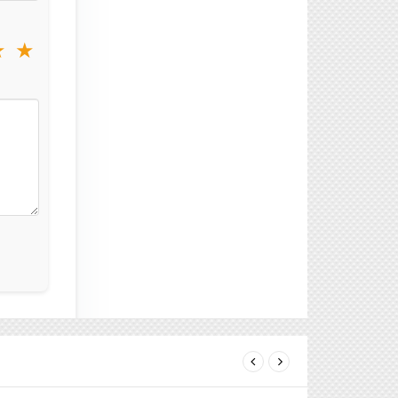
★
★
next
prev