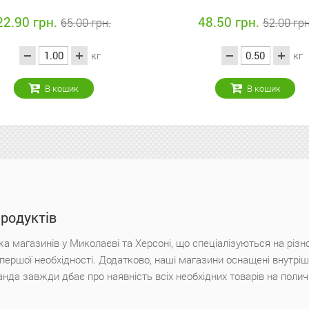
48.50 грн.
199.
52.00 грн.
кг
В кошик
продуктів
а магазинів у Миколаєві та Херсоні, що спеціалізуються на різн
х першої необхідності. Додатково, наші магазини оснащені внутр
анда завжди дбає про наявність всіх необхідних товарів на поли