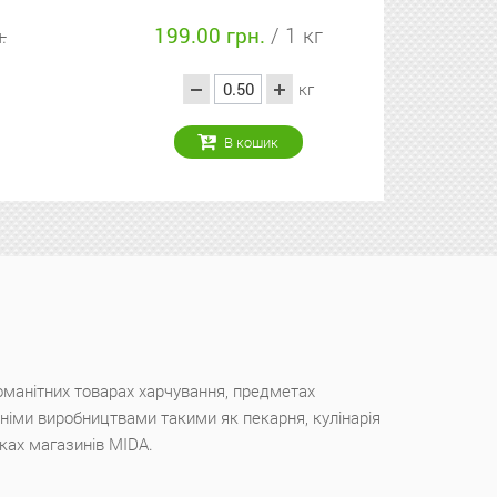
00 грн.
/ 1 кг
28.60 грн.
49.90 грн.
кг
кг
В кошик
В кошик
оманітних товарах харчування, предметах
ішніми виробництвами такими як пекарня, кулінарія
чках магазинів MIDA.