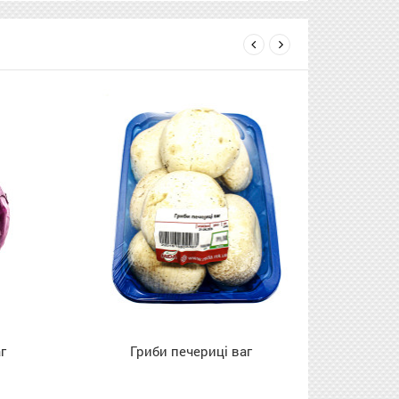
next
prev
и печериці ваг
Огірок кураж український
ваговий