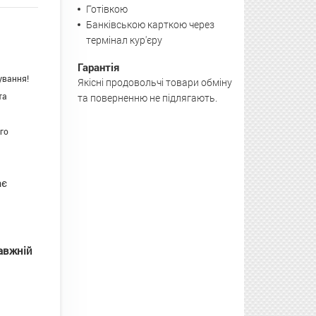
Готівкою
Банківською карткою через
термінал кур'єру
Гарантія
ування!
Якісні продовольчі товари обміну
та
та поверненню не підлягають.
го
ає
авжній