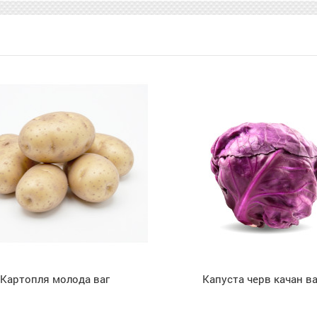
Капуста черв качан ваг
Гриб