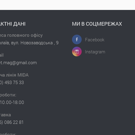
КТНІ ДАНІ
МИ В СОЦМЕРЕЖАХ
са головного офісу
Facebook
лаїв, вул. Новозаводська , 9
Instagram
il
et.mag@gmail.com
ча лінія MIDA
0) 493 75 33
роботи:
10.00-18.00
тавка
6) 086 22 81
роботи: