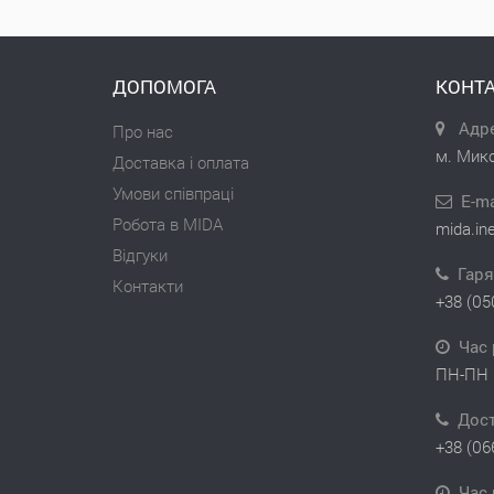
ДОПОМОГА
КОНТА
Адре
Про нас
м. Мико
Доставка і оплата
Умови співпраці
E-ma
Робота в MIDA
mida.in
Відгуки
Гаря
Контакти
+38 (05
Час 
ПН-ПН 
Дос
+38 (06
Час 