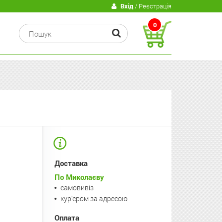
В
Вхід
/ Реєстрація
0
Доставка
По Миколаєву
самовивіз
кур'єром за адресою
Оплата