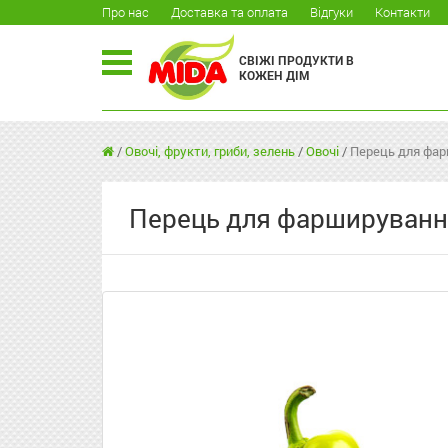
Про нас
Доставка та оплата
Відгуки
Контакти
СВІЖІ ПРОДУКТИ В
КОЖЕН ДІМ
/
Овочі, фрукти, гриби, зелень
/
Овочі
/
Перець для фар
Перець для фаршируванн