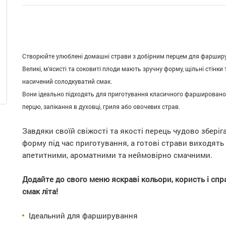
Створюйте улюблені домашні страви з добірним перцем для фаршир
Великі, м’ясисті та соковиті плоди мають зручну форму, щільні стінки 
насичений солодкуватий смак.
Вони ідеально підходять для приготування класичного фаршировано
перцю, запікання в духовці, гриля або овочевих страв.
Завдяки своїй свіжості та якості перець чудово зберіг
форму під час приготування, а готові страви виходять
апетитними, ароматними та неймовірно смачними.
Додайте до свого меню яскраві кольори, користь і спр
смак літа!
Ідеальний для фарширування