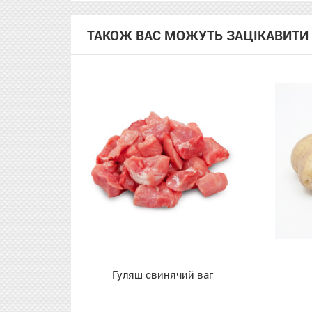
ТАКОЖ ВАС МОЖУТЬ ЗАЦІКАВИТИ
ляш свинячий ваг
Картопля молода ваг