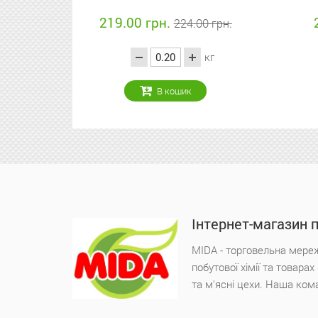
.00 грн.
22.90 грн.
224.00 грн.
65.00 грн.
кг
кг
В кошик
В кошик
Інтернет-магазин 
MIDA - торговельна мереж
побутової хімії та товара
та м'ясні цехи. Наша ком