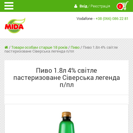
Вхід
/ Реєстрація
0
Vodafone -
+38 (066) 086 22 81
/
Товари особам старше 18 років
/
Пиво
/
Пиво 1.8л 4% світле
пастеризоване Сіверська легенда п/пл
Пиво 1.8л 4% світле
пастеризоване Сіверська легенда
п/пл