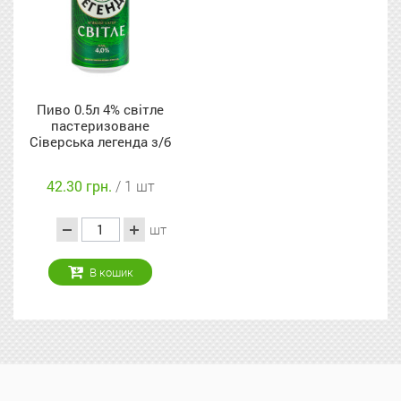
Пиво 0.5л 4% світле
пастеризоване
Сіверська легенда з/б
42.30 грн.
/ 1 шт
шт
В кошик