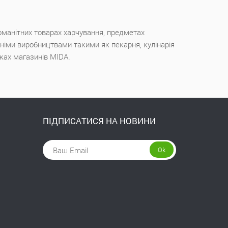
оманітних товарах харчування, предметах
ішніми виробництвами такими як пекарня, кулінарія
чках магазинів MIDA.
ПІДПИСАТИСЯ НА НОВИНИ
Ok