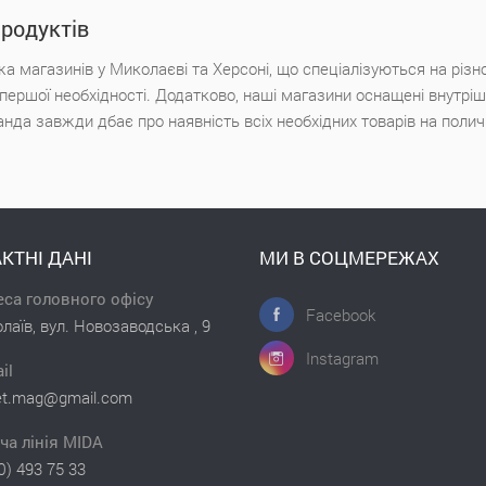
продуктів
а магазинів у Миколаєві та Херсоні, що спеціалізуються на різн
х першої необхідності. Додатково, наші магазини оснащені внутр
анда завжди дбає про наявність всіх необхідних товарів на поли
КТНІ ДАНІ
МИ В СОЦМЕРЕЖАХ
са головного офісу
Facebook
лаїв, вул. Новозаводська , 9
Instagram
il
et.mag@gmail.com
ча лінія MIDA
0) 493 75 33