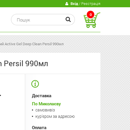
В
Вхід
/ Реєстрація
0
й Active Gel Deep Clean Persil 990мл
 Persil 990мл
т
Доставка
По Миколаєву
самовивіз
кур'єром за адресою
Оплата