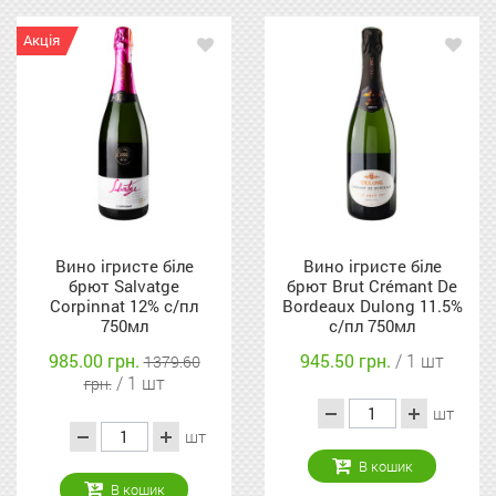
Акція
Вино ігристе біле
Вино ігристе біле
брют Salvatge
брют Brut Crémant De
Corpinnat 12% с/пл
Bordeaux Dulong 11.5%
750мл
с/пл 750мл
985.00 грн.
945.50 грн.
/ 1 шт
1379.60
/ 1 шт
грн.
шт
шт
В кошик
В кошик