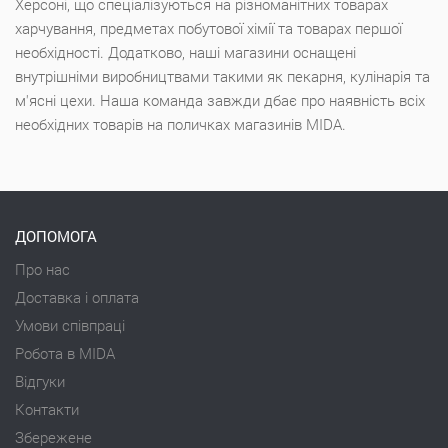
Херсоні, що спеціалізуються на різноманітних товарах
харчування, предметах побутової хімії та товарах першої
необхідності. Додатково, наші магазини оснащені
внутрішніми виробництвами такими як пекарня, кулінарія та
м'ясні цехи. Наша команда завжди дбає про наявність всіх
необхідних товарів на поличках магазинів MIDA.
ДОПОМОГА
Про нас
Доставка і оплата
Умови співпраці
Робота в MIDA
Відгуки
Контакти
Збережене