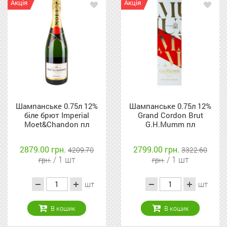
Акція
Акція
Шампанське 0.75л 12%
Шампанське 0.75л 12%
біле брют Imperial
Grand Cordon Brut
Moet&Chandon пл
G.H.Mumm пл
2879.00 грн.
2799.00 грн.
4209.70
3322.60
/ 1 шт
/ 1 шт
грн.
грн.
шт
шт
В кошик
В кошик