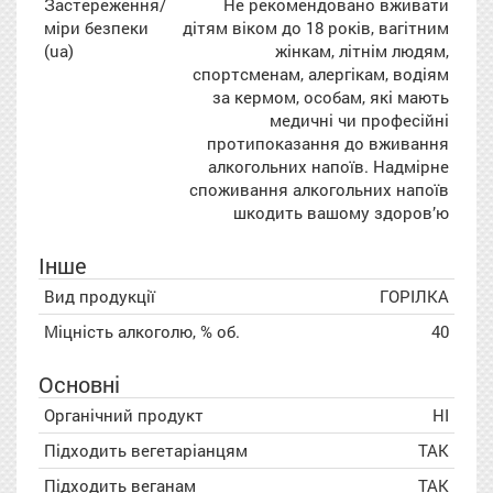
Застереження/
Не рекомендовано вживати
міри безпеки
дітям віком до 18 років, вагітним
(ua)
жінкам, літнім людям,
спортсменам, алергікам, водіям
за кермом, особам, які мають
медичні чи професійні
протипоказання до вживання
алкогольних напоїв. Надмірне
споживання алкогольних напоїв
шкодить вашому здоров’ю
Інше
Вид продукції
ГОРІЛКА
Міцність алкоголю, % об.
40
Основні
Органічний продукт
НІ
Підходить вегетаріанцям
ТАК
Підходить веганам
ТАК