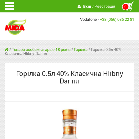
Вхід
/ Реєстрація
0
Vodafone -
+38 (066) 086 22 81
/
Товари особам старше 18 років
/
Горілка
/
Горілка 0.5л 40%
Класична Hlibny Dar пл
Горілка 0.5л 40% Класична Hlibny
Dar пл