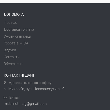
ДОПОМОГА
Про нас
Доставка і оплата
Умови співпраці
Робота в MIDA
Відгуки
Контакти
Збережене
КОНТАКТНІ ДАНІ
Адреса головного офісу
м. Миколаїв, вул. Новозаводська , 9
E-mail
mida.inet.mag@gmail.com