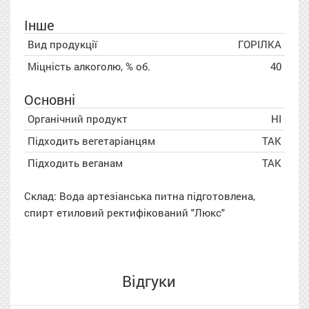
Інше
Вид продукції
ГОРІЛКА
Міцність алкоголю, % об.
40
Основні
Органічний продукт
НІ
Підходить вегетаріанцям
ТАК
Підходить веганам
ТАК
Склад: Вода артезіанська питна підготовлена,
спирт етиловий ректифікований "Люкс"
Відгуки