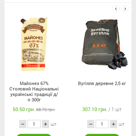
next
prev
 67%
Вугілля деревне 2,5 кг
Задня ча
іональні
свиняча м'я
адиції д/
ваг
г
307.10 грн.
/ 1 шт
209.90 грн.
8.70 грн.
2
шт
шт