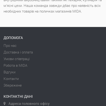
м'ясні цехи. Наша команда завжди дбає про наявність всіх
необхідних товарів на поличках магазинів MIDA.
ДОПОМОГА
Про нас
Доставка і оплата
Умови співпраці
Робота в MIDA
Відгуки
Контакти
Збережене
КОНТАКТНІ ДАНІ
Адреса головного офісу