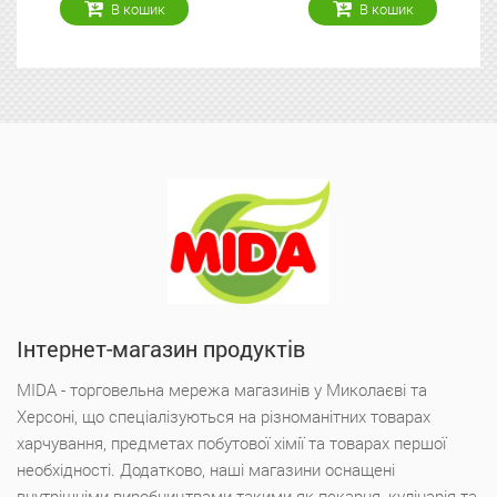
шик
В кошик
В ко
Інтернет-магазин продуктів
MIDA - торговельна мережа магазинів у Миколаєві та
Херсоні, що спеціалізуються на різноманітних товарах
харчування, предметах побутової хімії та товарах першої
необхідності. Додатково, наші магазини оснащені
внутрішніми виробництвами такими як пекарня, кулінарія та