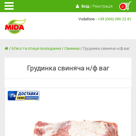
Вхід
/ Реєстрація
0
Vodafone -
+38 (066) 086 22 81
/
М'ясо та птиця охолоджені
/
Свинина
/
Грудинка свиняча н/ф ваг
Грудинка свиняча н/ф ваг