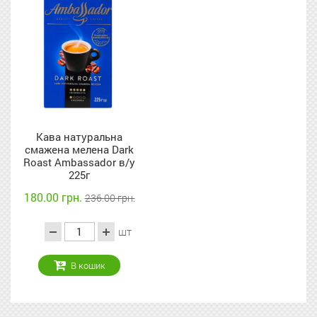
Кава натуральна
смажена мелена Dark
Roast Ambassador в/у
225г
180.00 грн.
236.00 грн.
шт
В кошик