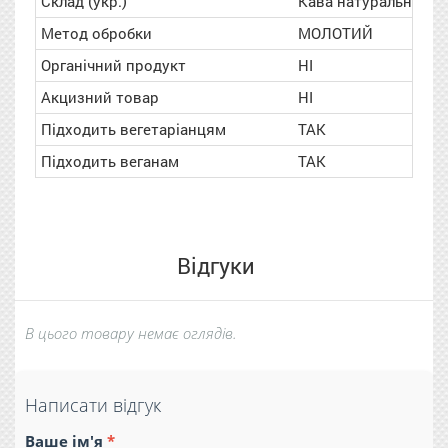
Склад (укр.)
Кава натуральна см
Метод обробки
МОЛОТИЙ
Органічний продукт
НІ
Акцизний товар
НІ
Підходить вегетаріанцям
ТАК
Підходить веганам
ТАК
Відгуки
В цього товару немає оглядів.
Написати відгук
Ваше ім'я