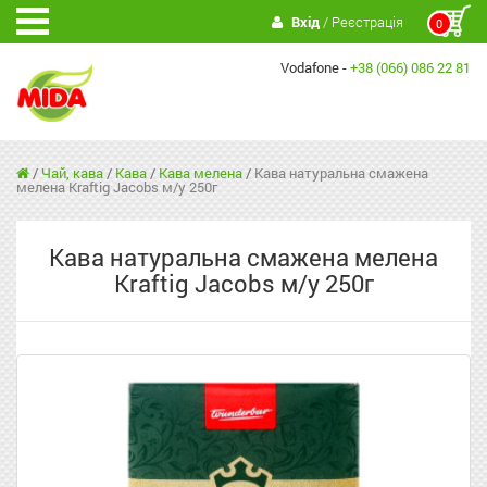
Вхід
/ Реєстрація
0
Vodafone -
+38 (066) 086 22 81
/
Чай, кава
/
Кава
/
Кава мелена
/
Кава натуральна смажена
мелена Kraftig Jacobs м/у 250г
Кава натуральна смажена мелена
Kraftig Jacobs м/у 250г