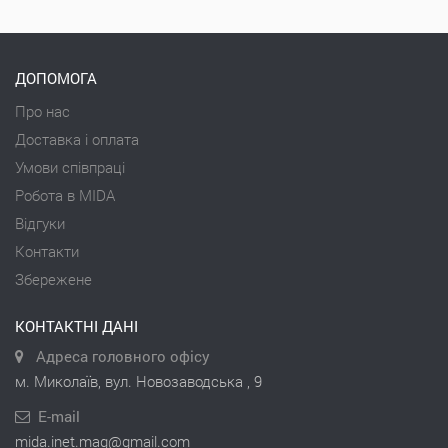
ДОПОМОГА
Про нас
Доставка і оплата
Умови співпраці
Робота в MIDA
Відгуки
Контакти
Збережене
КОНТАКТНІ ДАНІ
Адреса головного офісу
м. Миколаїв, вул. Новозаводська , 9
E-mail
mida.inet.mag@gmail.com