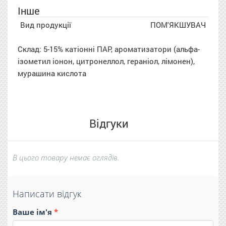
Інше
Вид продукції
ПОМ'ЯКШУВАЧ
Склад: 5-15% катіонні ПАР, ароматизатори (альфа-
ізометил іонон, цитронеллол, гераніол, лімонен),
мурашина кислота
Відгуки
В цього товару немає оглядів.
Написати відгук
Ваше ім'я