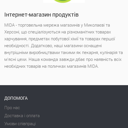
Інтернет-магазин продуктів
MIDA - торговельна мережа магазинів у Миколаєві та
Херсоні, що спеціалізуються на різноманітних товарах
харчування, предметах побутової хімії та товарах першої
необхідності. Додатково, наші магазини оснащені
внутрішніми виробництвами такими як пекарня, кулінарія та
м'ясні цехи. Наша команда завжди дбає про наявність всіх
необхідних товарів на поличках магазинів MIDA.
ДОПОМОГА
Про нас
Доставка і оплата
Умови співпраці