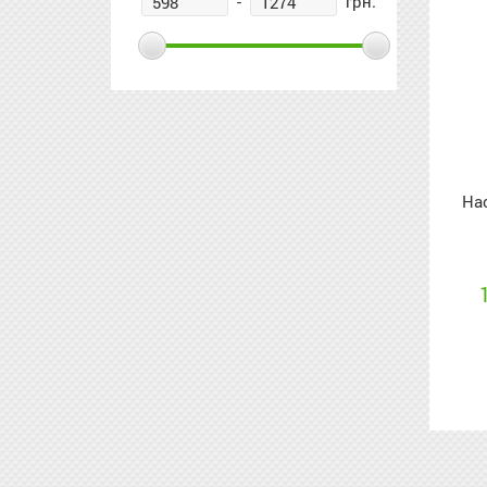
-
грн.
На