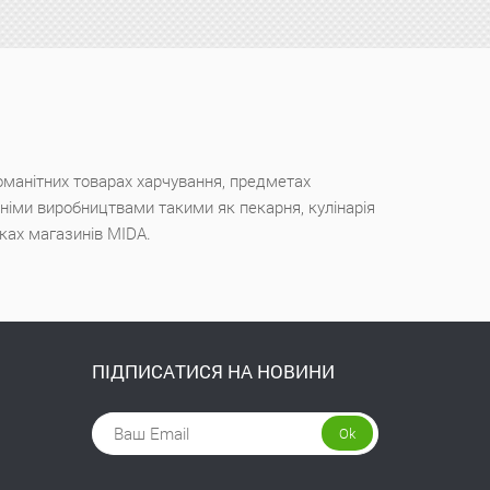
оманітних товарах харчування, предметах
ішніми виробництвами такими як пекарня, кулінарія
чках магазинів MIDA.
ПІДПИСАТИСЯ НА НОВИНИ
Ok