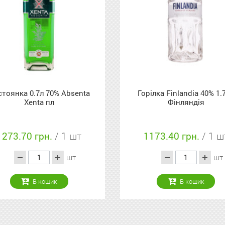
стоянка 0.7л 70% Absenta
Горілка Finlandia 40% 1.
Xenta пл
Фінляндія
1273.70 грн.
/ 1 шт
1173.40 грн.
/ 1 ш
шт
шт
В кошик
В кошик