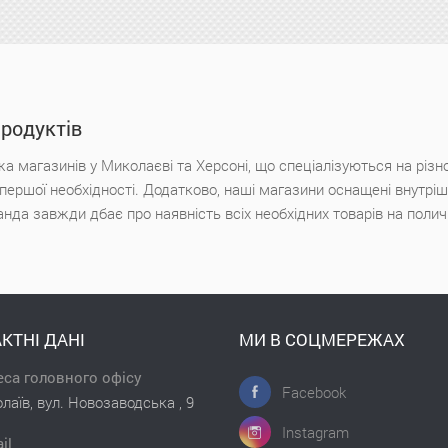
продуктів
а магазинів у Миколаєві та Херсоні, що спеціалізуються на різн
х першої необхідності. Додатково, наші магазини оснащені внутр
анда завжди дбає про наявність всіх необхідних товарів на поли
КТНІ ДАНІ
МИ В СОЦМЕРЕЖАХ
са головного офісу
Facebook
лаїв, вул. Новозаводська , 9
Instagram
il