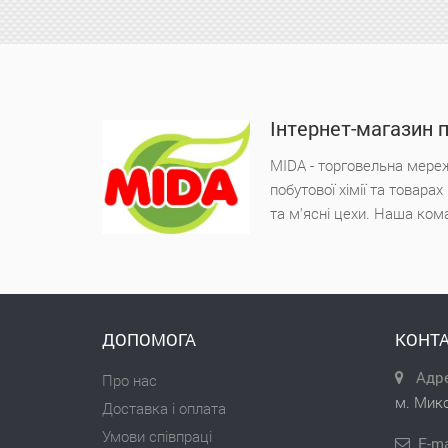
Інтернет-магазин 
MIDA - торговельна мереж
побутової хімії та товара
та м'ясні цехи. Наша ком
ДОПОМОГА
КОНТА
Адре
Про нас
м. Мико
Доставка і оплата
Умови співпраці
E-ma