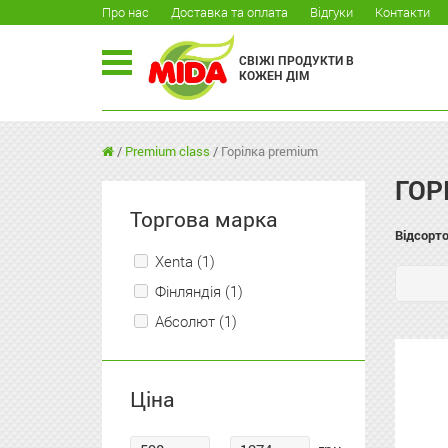
Про нас
Доставка та оплата
Відгуки
Контакти
СВІЖІ ПРОДУКТИ В
КОЖЕН ДІМ
/
Premium class
/
Горілка premium
ГОР
Торгова марка
Відсорто
Xenta (1)
Фінляндія (1)
Абсолют (1)
Ціна