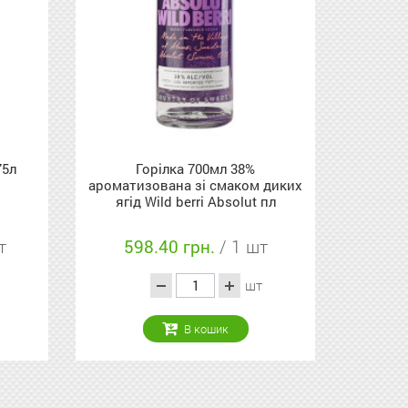
75л
Горілка 700мл 38%
ароматизована зі смаком диких
ягід Wild berri Absolut пл
т
598.40 грн.
/ 1 шт
шт
В кошик