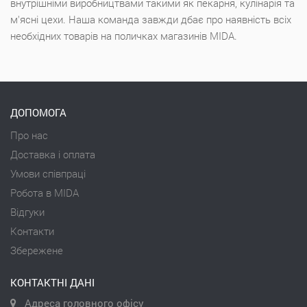
внутрішніми виробництвами такими як пекарня, кулінарія та
м'ясні цехи. Наша команда завжди дбає про наявність всіх
необхідних товарів на поличках магазинів MIDA.
ДОПОМОГА
Про нас
Доставка і оплата
Умови співпраці
Робота в MIDA
Відгуки
Контакти
Збережене
КОНТАКТНІ ДАНІ
Адреса головного офісу