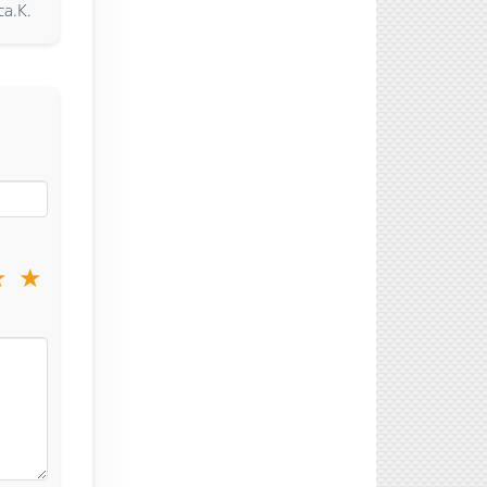
са.К.
★
★