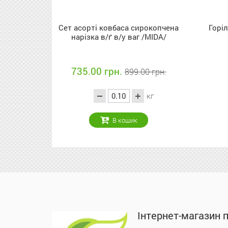
Сет асорті ковбаса сирокопчена
Горі
нарізка в/ґ в/у ваг /MIDA/
735.00 грн.
899.00 грн.
кг
В кошик
Інтернет-магазин 