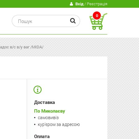
В
Вхід
/ Реєстрація
0
адос в/с в/у ваг /MIDA/
Доставка
По Миколаєву
самовивіз
кур'єром за адресою
Оплата