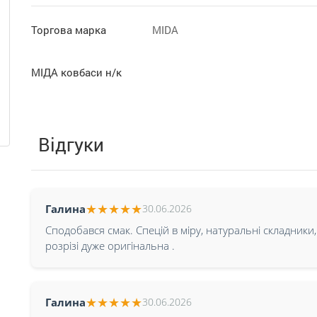
Торгова марка
MIDA
МІДА ковбаси н/к
Відгуки
★
★
★
★
★
Галина
30.06.2026
Сподобався смак. Спецій в міру, натуральні складники,
розрізі дуже оригінальна .
★
★
★
★
★
Галина
30.06.2026