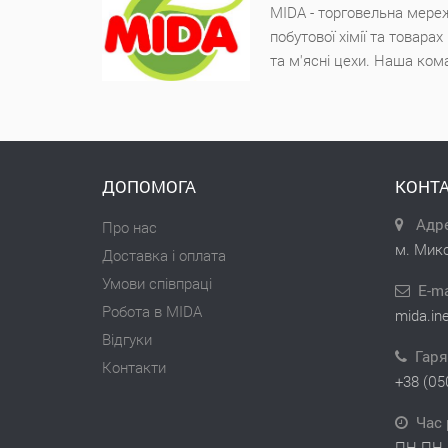
MIDA - торговельна мереж
побутової хімії та товара
та м'ясні цехи. Наша ком
ДОПОМОГА
КОНТА
Адре
Про нас
м. Мико
Доставка і оплата
Умови співпраці
E-ma
Робота в MIDA
mida.in
Відгуки
Гаря
Контакти
+38 (05
Час 
ПН-ПН 