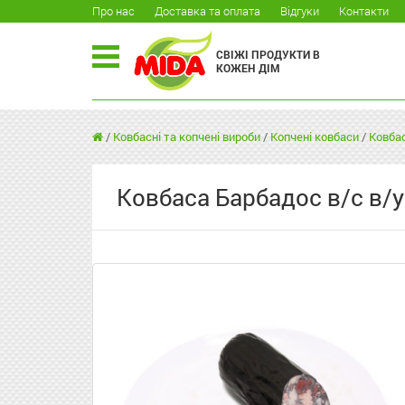
Про нас
Доставка та оплата
Відгуки
Контакти
СВІЖІ ПРОДУКТИ В
КОЖЕН ДІМ
/
Ковбасні та копчені вироби
/
Копчені ковбаси
/
Ковбас
Ковбаса Барбадос в/с в/у