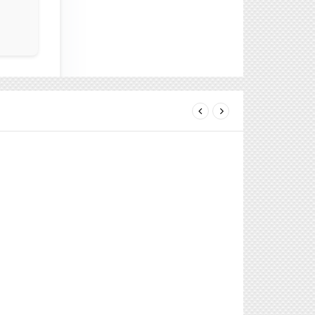
next
prev