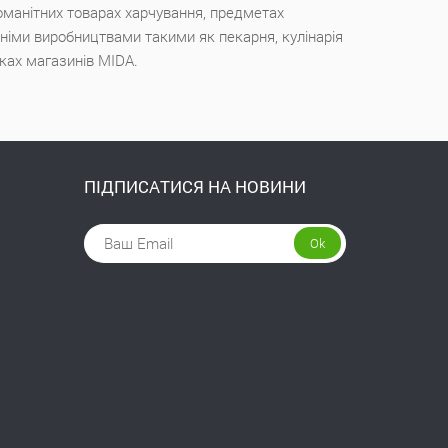
оманітних товарах харчування, предметах
ішніми виробництвами такими як пекарня, кулінарія
чках магазинів MIDA.
ПІДПИСАТИСЯ НА НОВИНИ
Ok