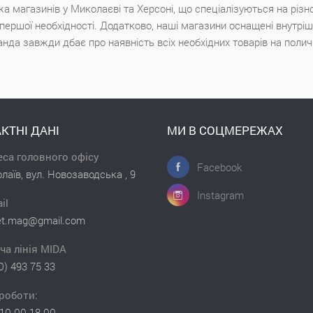
а магазинів у Миколаєві та Херсоні, що спеціалізуються на різн
х першої необхідності. Додатково, наші магазини оснащені внутр
анда завжди дбає про наявність всіх необхідних товарів на поли
КТНІ ДАНІ
МИ В СОЦМЕРЕЖАХ
са головного офісу
Facebook
лаїв, вул. Новозаводська , 9
Instagram
il
et.mag@gmail.com
ча лінія MIDA
0) 493 75 33
роботи:
10.00-18.00