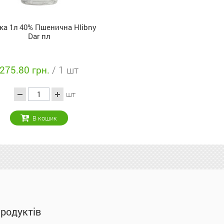
лка 1л 40% Пшенична Hlibny
Dar пл
275.80 грн.
/ 1 шт
шт
В кошик
продуктів