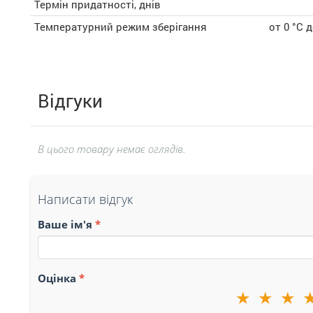
Термін придатності, днів
Температурний режим зберігання
от 0 °С д
Відгуки
В цього товару немає оглядів.
Написати відгук
Ваше ім'я
Оцінка
★
★
★