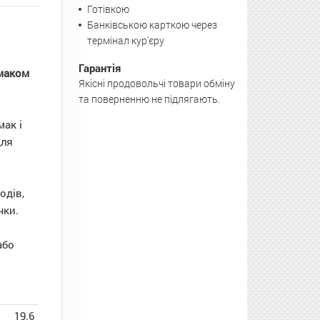
Готівкою
Банківською карткою через
термінал кур'єру
Гарантія
смаком
Якісні продовольчі товари обміну
та поверненню не підлягають.
ак і
для
одів,
чки.
або
19.6