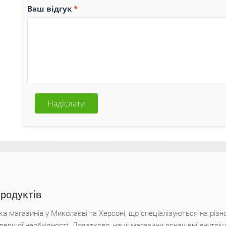
Ваш відгук
Надіслати
продуктів
а магазинів у Миколаєві та Херсоні, що спеціалізуються на різн
х першої необхідності. Додатково, наші магазини оснащені внутр