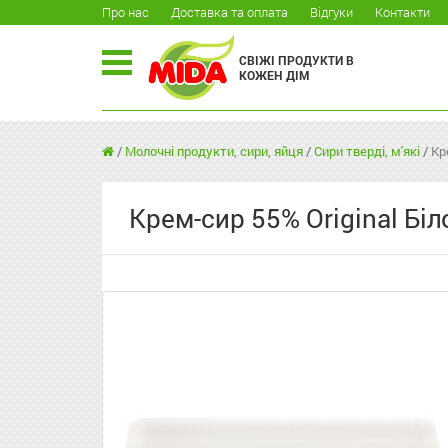
Про нас
Доставка та оплата
Відгуки
Контакти
СВІЖІ ПРОДУКТИ В
КОЖЕН ДІМ
/
Молочні продукти, сири, яйця
/
Сири тверді, м'які
/
Кр
Крем-сир 55% Original Біл