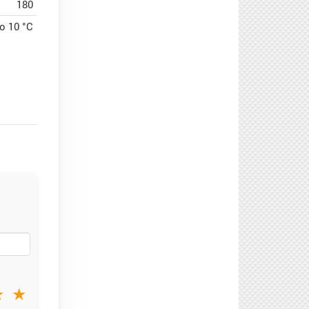
180
о 10 °С
★
★