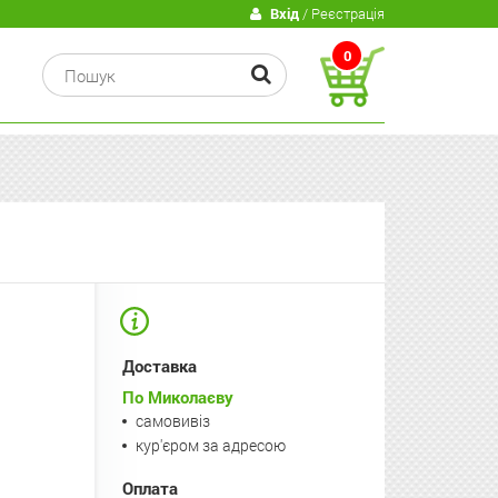
В
Вхід
/ Реєстрація
0
Доставка
По Миколаєву
самовивіз
кур'єром за адресою
Оплата