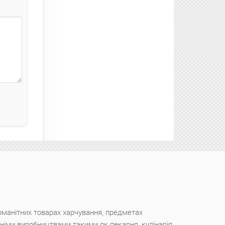
оманітних товарах харчування, предметах
ішніми виробництвами такими як пекарня, кулінарія