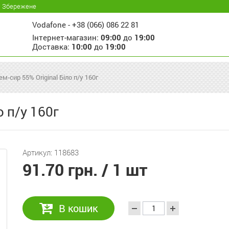
Збережене
Vodafone -
+38 (066) 086 22 81
Інтернет-магазин:
09:00
до
19:00
Доставка:
10:00
до
19:00
ем-сир 55% Original Біло п/у 160г
о п/у 160г
Артикул: 118683
91.70 грн.
/ 1 шт
В кошик