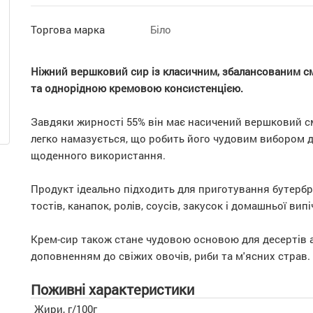
Торгова марка
Біло
Ніжний вершковий сир із класичним, збалансованим 
та однорідною кремовою консистенцією.
Завдяки жирності 55% він має насичений вершковий см
легко намазується, що робить його чудовим вибором 
щоденного використання.
Продукт ідеально підходить для приготування бутербр
тостів, канапок, ролів, соусів, закусок і домашньої випі
Крем-сир також стане чудовою основою для десертів 
доповненням до свіжих овочів, риби та м'ясних страв.
Поживні характеристики
Жири, г/100г