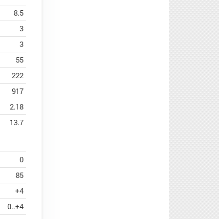
8.5
3
3
55
222
917
2.18
13.7
0
85
+4
0..+4