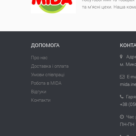
та м'ясні цехи. Наша ком
ДОПОМОГА
КОНТА
Адре
Про нас
м. Мико
Доставка і оплата
Умови співпраці
E-ma
Робота в MIDA
mida.in
Відгуки
Гаря
Контакти
+38 (05
Час 
ПН-ПН 