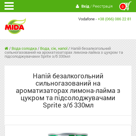
Вхід
/ Реєстрація
0
Vodafone -
+38 (066) 086 22 81
/
Вода солодка
/
Вода, сік, напої
/
Напій безалкогольний
сильногазований на ароматизаторах лимона-лайма з цукром та
підсолоджувачами Sprite з/б 330мл
Напій безалкогольний
сильногазований на
ароматизаторах лимона-лайма з
цукром та підсолоджувачами
Sprite з/б 330мл