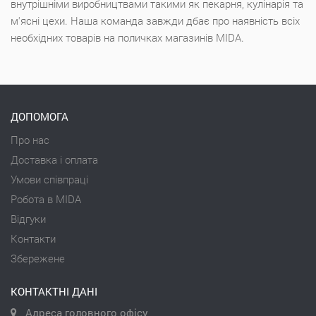
внутрішніми виробництвами такими як пекарня, кулінарія та
м'ясні цехи. Наша команда завжди дбає про наявність всіх
необхідних товарів на поличках магазинів MIDA.
ДОПОМОГА
Про нас
Доставка і оплата
Умови співпраці
Робота в MIDA
Відгуки
Контакти
Збережене
КОНТАКТНІ ДАНІ
Адреса головного офісу