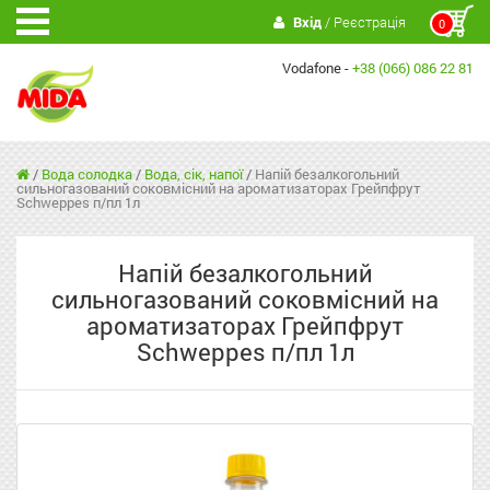
Вхід
/ Реєстрація
0
Vodafone -
+38 (066) 086 22 81
/
Вода солодка
/
Вода, сік, напої
/
Напій безалкогольний
сильногазований соковмісний на ароматизаторах Грейпфрут
Schweppes п/пл 1л
Напій безалкогольний
сильногазований соковмісний на
ароматизаторах Грейпфрут
Schweppes п/пл 1л