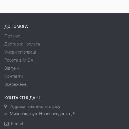
ДОПОМОГА
Про нас
Доставка і оплата
Умови співпраці
Робота в MIDA
Відгуки
Контакти
Збережене
КОНТАКТНІ ДАНІ
Адреса головного офісу
м. Миколаїв, вул. Новозаводська , 9
E-mail