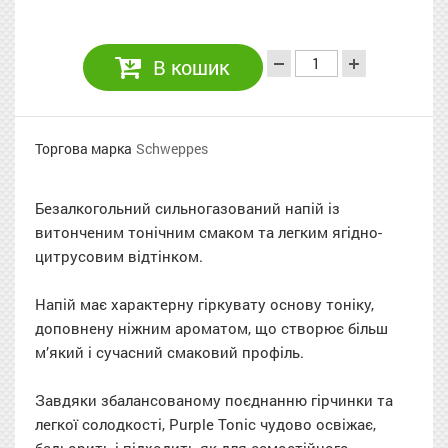
В кошик
Торгова марка
Schweppes
Безалкогольний сильногазований напій із
витонченим тонічним смаком та легким ягідно-
цитрусовим відтінком.
Напій має характерну гіркувату основу тоніку,
доповнену ніжним ароматом, що створює більш
м’який і сучасний смаковий профіль.
Завдяки збалансованому поєднанню гірчинки та
легкої солодкості, Purple Tonic чудово освіжає,
бадьорить і підходить як для самостійного