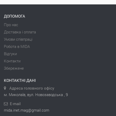
ДОПОМОГА
Про нас
Доставка і оплата
Умови співпраці
Робота в MIDA
Відгуки
Контакти
Збережене
КОНТАКТНІ ДАНІ
Адреса головного офісу
м. Миколаїв, вул. Новозаводська , 9
E-mail
mida.inet.mag@gmail.com