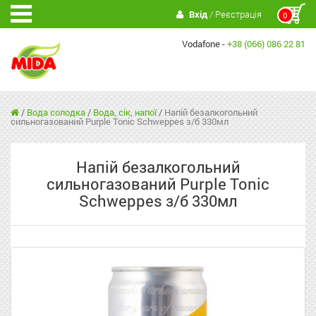
Вхід
/ Реєстрація
0
Vodafone -
+38 (066) 086 22 81
/
Вода солодка
/
Вода, сік, напої
/
Напій безалкогольний
сильногазований Purple Tonic Schweppes з/б 330мл
Напій безалкогольний
сильногазований Purple Tonic
Schweppes з/б 330мл