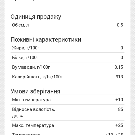
Одиниця продажу
Об'єм, л
0.5
Поживні характеристики
Жири, г/100г
0
Білки, г/100г
0
Вуглеводи, г/100г
0.15
Калорійність, кДж/100г
913
Умови зберігання
Мін. температура
+10
Відносна вологість,
85
до, %
Макс. температура
+25
Температура
+10..+25