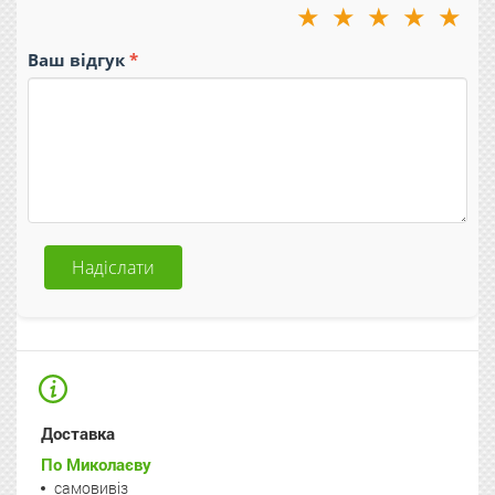
★
★
★
★
★
Ваш відгук
Надіслати
Доставка
По Миколаєву
самовивіз