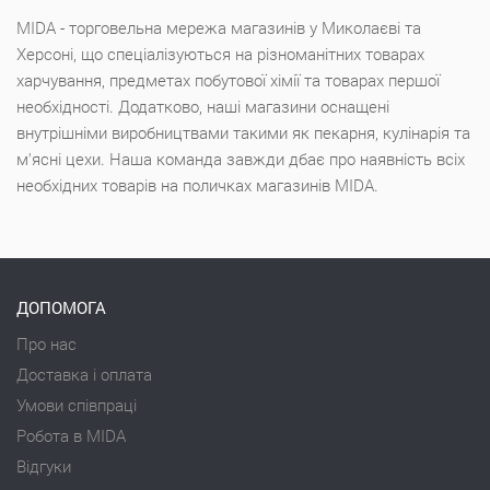
MIDA - торговельна мережа магазинів у Миколаєві та
Херсоні, що спеціалізуються на різноманітних товарах
харчування, предметах побутової хімії та товарах першої
необхідності. Додатково, наші магазини оснащені
внутрішніми виробництвами такими як пекарня, кулінарія та
м'ясні цехи. Наша команда завжди дбає про наявність всіх
необхідних товарів на поличках магазинів MIDA.
ДОПОМОГА
Про нас
Доставка і оплата
Умови співпраці
Робота в MIDA
Відгуки