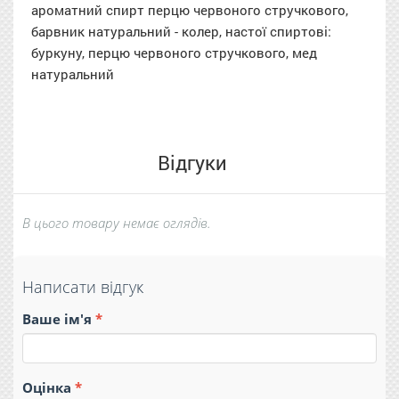
ароматний спирт перцю червоного стручкового,
барвник натуральний - колер, настої спиртові:
буркуну, перцю червоного стручкового,
мед
натуральний
Відгуки
В цього товару немає оглядів.
Написати відгук
Ваше ім'я
Оцінка