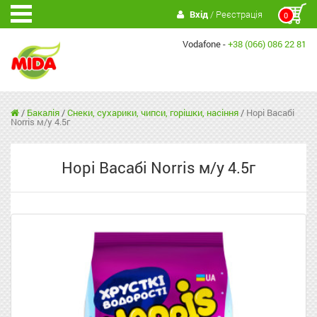
Вхід
/ Реєстрація
0
Vodafone -
+38 (066) 086 22 81
/
Бакалія
/
Снеки, сухарики, чипси, горішки, насіння
/
Норі Васабі
Norris м/у 4.5г
Норі Васабі Norris м/у 4.5г