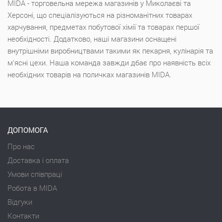
MIDA - торговельна мережа магазинів у Миколаєві та
Херсоні, що спеціалізуються на різноманітних товарах
харчування, предметах побутової хімії та товарах першої
необхідності. Додатково, наші магазини оснащені
внутрішніми виробництвами такими як пекарня, кулінарія та
м'ясні цехи. Наша команда завжди дбає про наявність всіх
необхідних товарів на поличках магазинів MIDA.
ДОПОМОГА
Про нас
Доставка і оплата
Умови співпраці
Робота в MIDA
Відгуки
Контакти