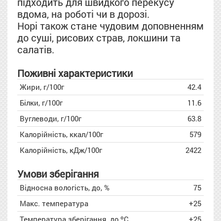
підходить для швидкого перекусу
вдома, на роботі чи в дорозі.
Норі також стане чудовим доповненням
до суші, рисових страв, локшини та
салатів.
Поживні характеристики
Жири, г/100г
42.4
Білки, г/100г
11.6
Вуглеводи, г/100г
63.8
Калорійність, ккал/100г
579
Калорійність, кДж/100г
2422
Умови зберігання
Відносна вологість, до, %
75
Макс. температура
+25
Температура зберігання, до,ºC
+25