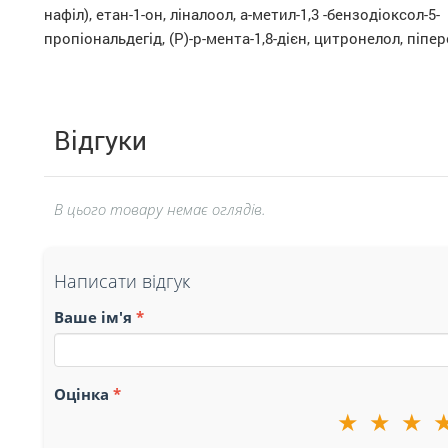
нафіл), етан-1-он, ліналоол, а-метил-1,3 -бензодіоксол-5-
пропіональдегід, (Р)-p-мента-1,8-дієн, цитронелол, піпе
Відгуки
В цього товару немає оглядів.
Написати відгук
Ваше ім'я
Оцінка
★
★
★