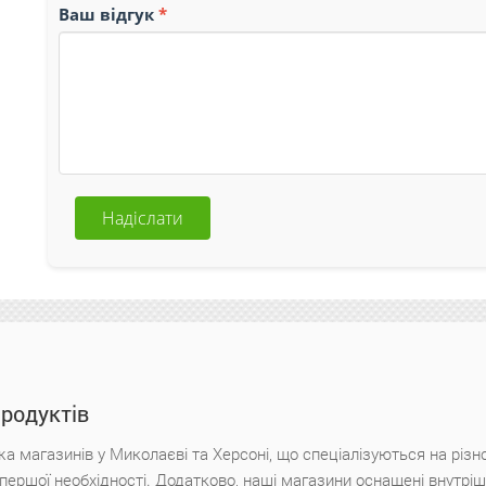
Ваш відгук
Надіслати
продуктів
а магазинів у Миколаєві та Херсоні, що спеціалізуються на різн
х першої необхідності. Додатково, наші магазини оснащені внутр