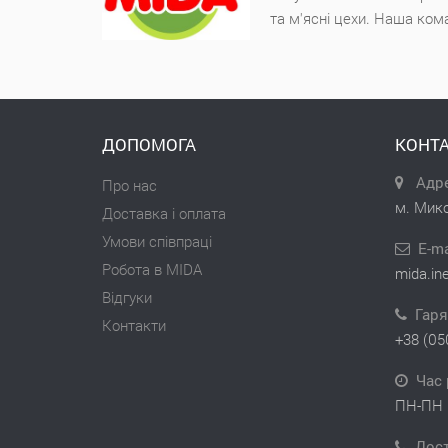
та м'ясні цехи. Наша ком
ДОПОМОГА
КОНТА
Адре
Про нас
м. Мико
Доставка і оплата
Умови співпраці
E-ma
Робота в MIDA
mida.in
Відгуки
Гаря
Контакти
+38 (05
Час 
ПН-ПН 
Дос