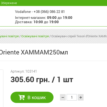
Збережене
Vodafone -
+38 (066) 086 22 81
Інтернет-магазин:
09:00
до
19:00
Доставка:
10:00
до
19:00
увачі повітря
/
Освіжувачі повітря
/
Освіжувач спрей Tesori d'Oriente ХА
d'Oriente ХАММАМ250мл
Артикул: 103141
305.60 грн.
/ 1 шт
В кошик