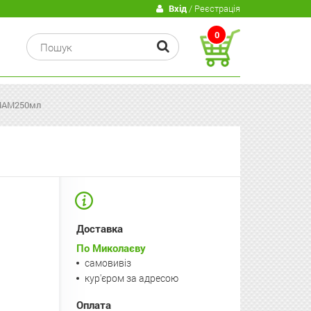
В
Вхід
/ Реєстрація
0
ММАМ250мл
Доставка
По Миколаєву
самовивіз
кур'єром за адресою
Оплата