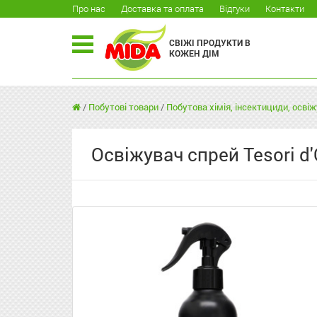
Про нас
Доставка та оплата
Відгуки
Контакти
СВІЖІ ПРОДУКТИ В
КОЖЕН ДІМ
/
Побутові товари
/
Побутова хімія, інсектициди, освіж
Освіжувач спрей Tesori 