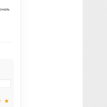
рональ
★
★