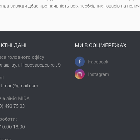
анда завжди дбає про наявність всіх необхідних товарів на поли
КТНІ ДАНІ
МИ В СОЦМЕРЕЖАХ
са головного офісу
Facebook
лаїв, вул. Новозаводська , 9
Instagram
il
et.mag@gmail.com
ча лінія MIDA
0) 493 75 33
роботи:
10.00-18.00
тавка