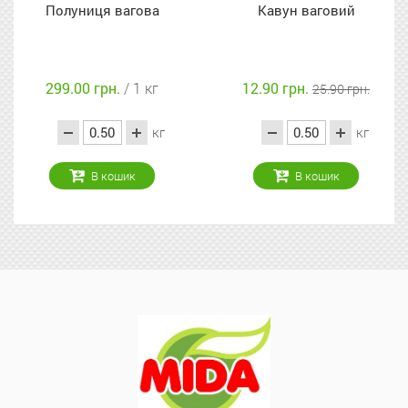
ця вагова
Кавун ваговий
Лохина с
грн.
/ 1 кг
12.90 грн.
199.90 гр
25.90 грн.
кг
кг
В кошик
В кошик