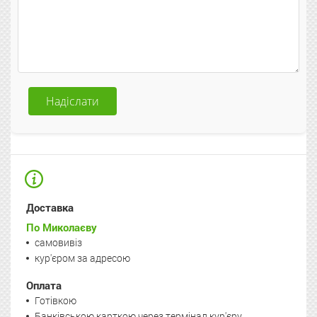
Надіслати
Доставка
По Миколаєву
самовивіз
кур'єром за адресою
Оплата
Готівкою
Банківською карткою через термінал кур'єру