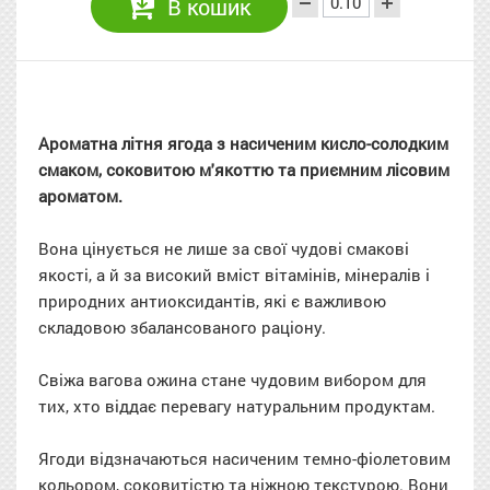
В кошик
Ароматна літня ягода з насиченим кисло-солодким
смаком, соковитою м'якоттю та приємним лісовим
ароматом.
Вона цінується не лише за свої чудові смакові
якості, а й за високий вміст вітамінів, мінералів і
природних антиоксидантів, які є важливою
складовою збалансованого раціону.
Свіжа вагова ожина стане чудовим вибором для
тих, хто віддає перевагу натуральним продуктам.
Ягоди відзначаються насиченим темно-фіолетовим
кольором, соковитістю та ніжною текстурою. Вони