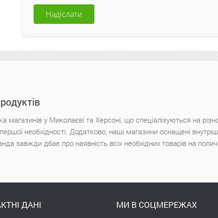
Надіслати
продуктів
а магазинів у Миколаєві та Херсоні, що спеціалізуються на різн
х першої необхідності. Додатково, наші магазини оснащені внутр
анда завжди дбає про наявність всіх необхідних товарів на поли
КТНІ ДАНІ
МИ В СОЦМЕРЕЖАХ