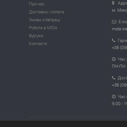
Адре
Про нас
м. Мико
Доставка і оплата
Умови співпраці
E-ma
Робота в MIDA
mida.in
Відгуки
Гаря
Контакти
+38 (05
Час 
ПН-ПН 
Дос
+38 (06
Час 
9.00 - 
Copyright © 2026 інтернет-магазин Kivit