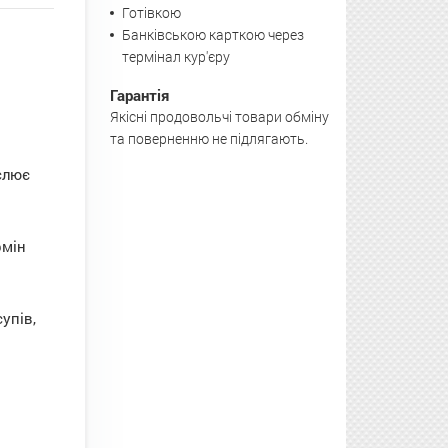
Готівкою
Банківською карткою через
термінал кур'єру
Гарантія
Якісні продовольчі товари обміну
та поверненню не підлягають.
слює
рмін
упів,