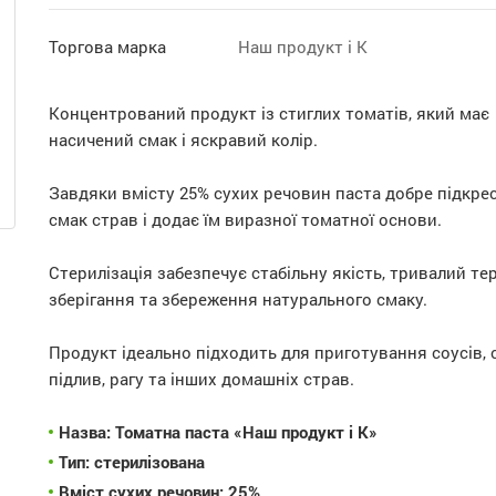
Торгова марка
Наш продукт і К
Концентрований продукт із стиглих томатів, який має
насичений смак і яскравий колір.
Завдяки вмісту 25% сухих речовин паста добре підкре
смак страв і додає їм виразної томатної основи.
Стерилізація забезпечує стабільну якість, тривалий те
зберігання та збереження натурального смаку.
Продукт ідеально підходить для приготування соусів, с
підлив, рагу та інших домашніх страв.
Назва:
Томатна паста «Наш продукт і К»
Тип:
стерилізована
Вміст сухих речовин:
25%