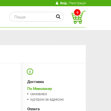
В
Вхід
/ Реєстрація
0
Доставка
По Миколаєву
самовивіз
кур'єром за адресою
Оплата