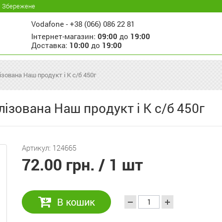
Збережене
Vodafone -
+38 (066) 086 22 81
Інтернет-магазин:
09:00
до
19:00
Доставка:
10:00
до
19:00
зована Наш продукт і К с/б 450г
ізована Наш продукт і К с/б 450г
Артикул: 124665
72.00 грн.
/ 1 шт
В кошик