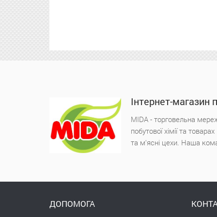
Інтернет-магазин 
MIDA - торговельна мереж
побутової хімії та товара
та м'ясні цехи. Наша ком
ДОПОМОГА
КОНТА