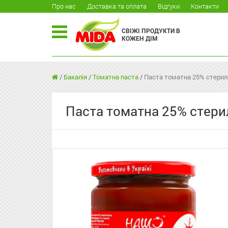
Про нас
Доставка та оплата
Відгуки
Контакти
СВІЖІ ПРОДУКТИ В
КОЖЕН ДІМ
/
Бакалія
/
Томатна паста
/
Паста томатна 25% стерилі
Паста томатна 25% стерил