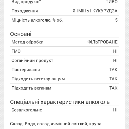
Вид продукції
ПИВО
Походження
ЯЧМІНЬ І КУКУРУДЗА
Міцність алкоголю, % об.
5
Основні
Метод обробки
ФІЛЬТРОВАНЕ
ГМО
НІ
Органічний продукт
НІ
Пастеризація
ТАК
Підходить вегетаріанцям
ТАК
Підходить веганам
ТАК
Спеціальні характеристики алкоголь
Безалкогольне
НІ
Склад: Вода,
солод ячмінний
світлий, крупа