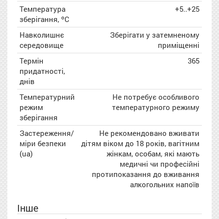
Температура
+5..+25
зберігання, ºC
Навколишнє
Зберігати у затемненому
середовище
приміщенні
Термін
365
придатності,
днів
Температурний
Не потребує особливого
режим
температурного режиму
зберігання
Застереження/
Не рекомендовано вживати
міри безпеки
дітям віком до 18 років, вагітним
(ua)
жінкам, особам, які мають
медичні чи професійні
протипоказання до вживання
алкогольних напоїв
Інше