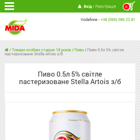
Вхід
/ Реєстрація
0
Vodafone -
+38 (066) 086 22 81
/
Товари особам старше 18 років
/
Пиво
/
Пиво 0.5л 5% світле
пастеризоване Stella Artois з/б
Пиво 0.5л 5% світле
пастеризоване Stella Artois з/б