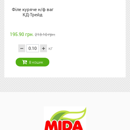
Філе куряче н/ф ваг
КД-Трейд
195.90 грн.
213.10 грн.
кг
В кошик