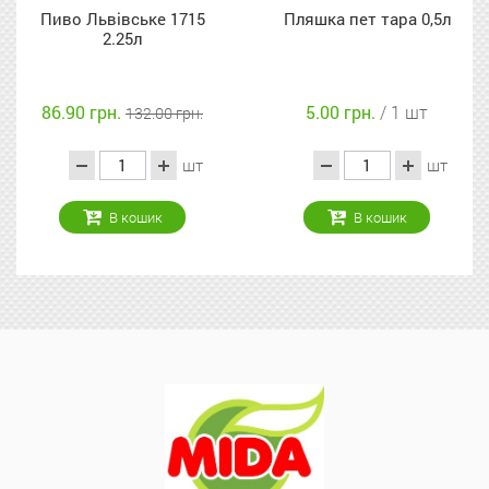
ке 1715
Пляшка пет тара 0,5л
Пляшка пет т
5.00 грн.
/ 1 шт
8.00 грн.
/
.00 грн.
шт
шт
ик
В кошик
В кош