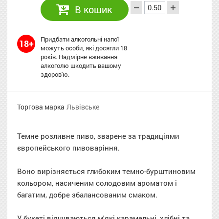
В кошик
Придбати алкогольні напої
18+
можуть особи, які досягли 18
років. Надмірне вживання
алкоголю шкодить вашому
здоров'ю.
Торгова марка
Львівське
Темне розливне пиво, зварене за традиціями
європейського пивоваріння.
Воно вирізняється глибоким темно-бурштиновим
кольором, насиченим солодовим ароматом і
багатим, добре збалансованим смаком.
У букеті відчуваються м'які карамельні, хлібні та