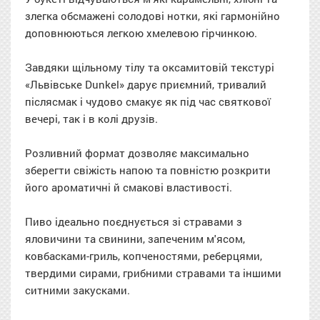
злегка обсмажені солодові нотки, які гармонійно
доповнюються легкою хмелевою гірчинкою.
Завдяки щільному тілу та оксамитовій текстурі
«Львівське Dunkel» дарує приємний, тривалий
післясмак і чудово смакує як під час святкової
вечері, так і в колі друзів.
Розливний формат дозволяє максимально
зберегти свіжість напою та повністю розкрити
його ароматичні й смакові властивості.
Пиво ідеально поєднується зі стравами з
яловичини та свинини, запеченим м'ясом,
ковбасками-гриль, копченостями, реберцями,
твердими сирами, грибними стравами та іншими
ситними закусками.