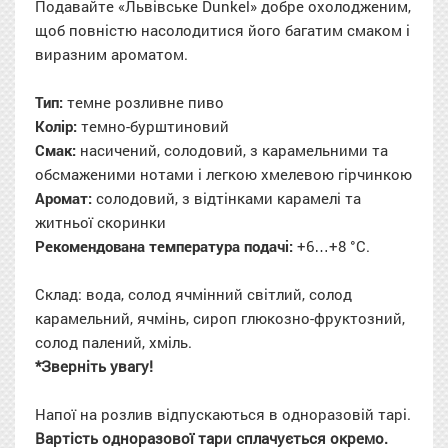
Подавайте «Львівське Dunkel» добре охолодженим,
щоб повністю насолодитися його багатим смаком і
виразним ароматом.
Тип:
темне розливне пиво
Колір:
темно-бурштиновий
Смак:
насичений, солодовий, з карамельними та
обсмаженими нотами і легкою хмелевою гірчинкою
Аромат:
солодовий, з відтінками карамелі та
житньої скоринки
Рекомендована температура подачі:
+6…+8 °C.
Склад: вода, солод ячмінний світлий, солод
карамельний, ячмінь, сироп глюкозно-фруктозний,
солод палений, хміль.
*Зверніть увагу!
Напої на розлив відпускаються в одноразовій тарі.
Вартість одноразової тари сплачується окремо.