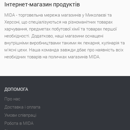
Інтернет-магазин продуктів
MIDA - торговельна мережа магазинів у Миколаєві та
Херсоні, що спеціалізуються на різноманітних товарах
харчування, предметах побутової хімії та товарах першої
необхідності. Додатково, наші магазини оснащені
внутрішніми виробництвами такими як пекарня, кулінарія та
м'ясні цехи. Наша команда завжди дбає про наявність всіх
необхідних товарів на поличках магазинів MIDA.
ДОПОМОГА
Про нас
Доставка і оплата
Умови співпраці
Робота в MIDA