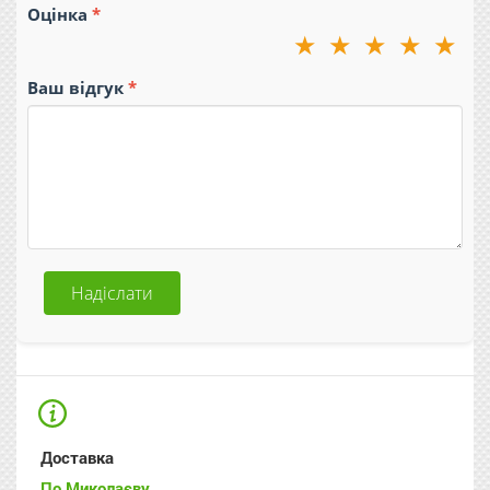
Оцінка
★
★
★
★
★
Ваш відгук
Надіслати
Доставка
По Миколаєву