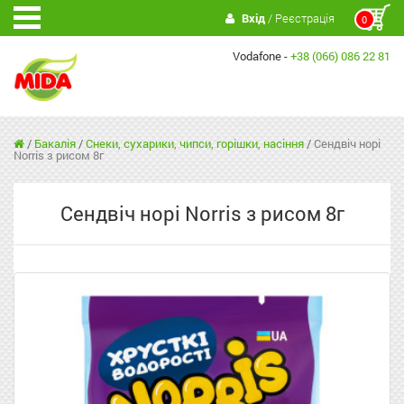
Вхід
/ Реєстрація
0
Vodafone -
+38 (066) 086 22 81
/
Бакалія
/
Снеки, сухарики, чипси, горішки, насіння
/
Сендвіч норі
Norris з рисом 8г
Сендвіч норі Norris з рисом 8г