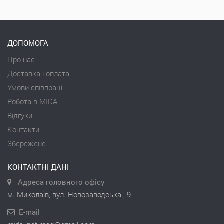
ДОПОМОГА
Про нас
Доставка і оплата
Умови співпраці
Робота в MIDA
Відгуки
Контакти
Збережене
КОНТАКТНІ ДАНІ
Адреса головного офісу
м. Миколаїв, вул. Новозаводська , 9
E-mail